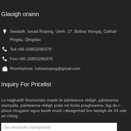
Glaoigh orainn
Seoladh: Ionad Ruiping, Uimh. 27, Bóthar Hongqi, Cathair
Pingdu, Qingdao
Teil:
+86-15853286370
Fón:
+86-15853286370
Ríomhphost:
hzfstamping@gmail.com
Inquiry For Pricelist
Le haghaidh fiosrúcháin maidir le páirteanna réitigh, páirteanna
stampála, páirteanna réitigh práis nó liosta praghsanna, fág do r-
phost chugainn agus beidh muid i dteagmháil linn laistigh de 24 uair
an chloig.