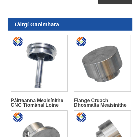
Táirgí Gaolmhara
Páirteanna Meaisínithe
Flange Cruach
CNC Tiománaí Loine
Dhosmálta Meaisínithe
Seafta
Beachtais