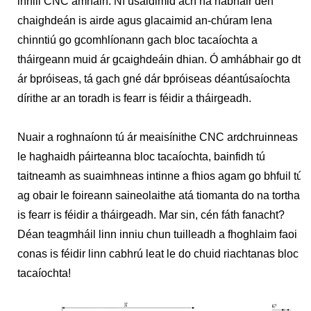
innill CNC amháin. Ní úsáidimid ach na hábhair den
chaighdeán is airde agus glacaimid an-chúram lena
chinntiú go gcomhlíonann gach bloc tacaíochta a
tháirgeann muid ár gcaighdeáin dhian. Ó amhábhair go dtí
ár bpróiseas, tá gach gné dár bpróiseas déantúsaíochta
dírithe ar an toradh is fearr is féidir a tháirgeadh.
Nuair a roghnaíonn tú ár meaisínithe CNC ardchruinneas
le haghaidh páirteanna bloc tacaíochta, bainfidh tú
taitneamh as suaimhneas intinne a fhios agam go bhfuil tú
ag obair le foireann saineolaithe atá tiomanta do na torthaí
is fearr is féidir a tháirgeadh. Mar sin, cén fáth fanacht?
Déan teagmháil linn inniu chun tuilleadh a fhoghlaim faoi
conas is féidir linn cabhrú leat le do chuid riachtanas bloc
tacaíochta!