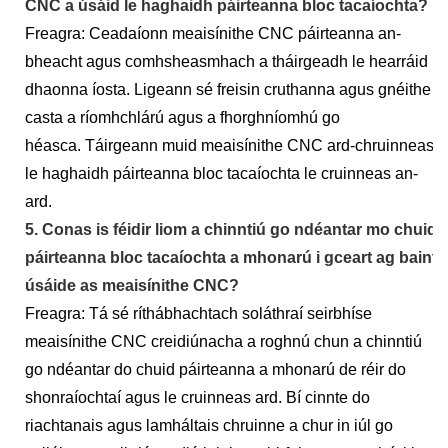
CNC a úsáid le haghaidh páirteanna bloc tacaíochta?
Freagra: Ceadaíonn meaisínithe CNC páirteanna an-
bheacht agus comhsheasmhach a tháirgeadh le hearráid
dhaonna íosta. Ligeann sé freisin cruthanna agus gnéithe
casta a ríomhchlárú agus a fhorghníomhú go
héasca. Táirgeann muid meaisínithe CNC ard-chruinneas
le haghaidh páirteanna bloc tacaíochta le cruinneas an-
ard.
5. Conas is féidir liom a chinntiú go ndéantar mo chuid
páirteanna bloc tacaíochta a mhonarú i gceart ag baint
úsáide as meaisínithe CNC?
Freagra: Tá sé ríthábhachtach soláthraí seirbhíse
meaisínithe CNC creidiúnacha a roghnú chun a chinntiú
go ndéantar do chuid páirteanna a mhonarú de réir do
shonraíochtaí agus le cruinneas ard. Bí cinnte do
riachtanais agus lamháltais chruinne a chur in iúl go