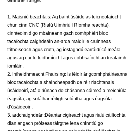
Gnéithe Táirge:
1. Maisniú beachtais: Ag baint úsáide as teicneolaíocht
chun cinn CNC (Rialú Uimhriúil Ríomhaireachta),
cinnteoimid go mbaineann gach comhpháirt bloc
tacaíochta caighdeáin an-arda maidir le cruinneas
tríthoiseach agus cruth, ag íoslaghdú earráidí cóimeála
agus ag cur le feidhmíocht agus cobhsaíocht an trealaimh
iomláin.
2. Infheidhmeacht Fhairsing: Is féidir ár gcomhpháirteanna
bloc tacaíochta a shaincheapadh de réir riachtanais
úsáideoirí, atá oiriúnach do chásanna cóimeála meicniúla
éagsúla, ag soláthar réitigh solúbtha agus éagsúla
d’úsáideoirí.
3. ardchaighdeán:Déantar cigireacht agus rialú cáilíochta
dian ar gach próiseas táirgthe lena chinntiú go