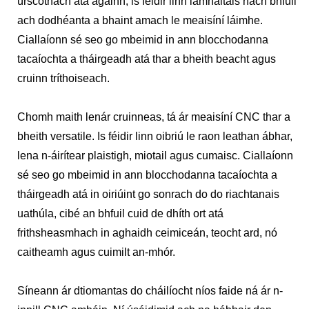
úrscothach atá againn, is féidir linn lamháltais nach bhfuil
ach dodhéanta a bhaint amach le meaisíní láimhe.
Ciallaíonn sé seo go mbeimid in ann blocchodanna
tacaíochta a tháirgeadh atá thar a bheith beacht agus
cruinn tríthoiseach.
Chomh maith lenár cruinneas, tá ár meaisíní CNC thar a
bheith versatile. Is féidir linn oibriú le raon leathan ábhar,
lena n-áirítear plaistigh, miotail agus cumaisc. Ciallaíonn
sé seo go mbeimid in ann blocchodanna tacaíochta a
tháirgeadh atá in oiriúint go sonrach do do riachtanais
uathúla, cibé an bhfuil cuid de dhíth ort atá
frithsheasmhach in aghaidh ceimiceán, teocht ard, nó
caitheamh agus cuimilt an-mhór.
Síneann ár dtiomantas do cháilíocht níos faide ná ár n-