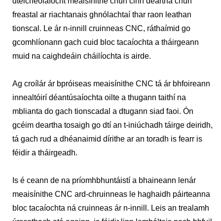
dteicneolaíocht meaisínithe chun cinn deartha chun
freastal ar riachtanais ghnólachtaí thar raon leathan
tionscal. Le ár n-innill cruinneas CNC, ráthaímid go
gcomhlíonann gach cuid bloc tacaíochta a tháirgeann
muid na caighdeáin cháilíochta is airde.
Ag croílár ár bpróiseas meaisínithe CNC tá ár bhfoireann
innealtóirí déantúsaíochta oilte a thugann taithí na
mblianta do gach tionscadal a dtugann siad faoi. Ón
gcéim deartha tosaigh go dtí an t-iniúchadh táirge deiridh,
tá gach rud a dhéanaimid dírithe ar an toradh is fearr is
féidir a tháirgeadh.
Is é ceann de na príomhbhuntáistí a bhaineann lenár
meaisínithe CNC ard-chruinneas le haghaidh páirteanna
bloc tacaíochta ná cruinneas ár n-innill. Leis an trealamh