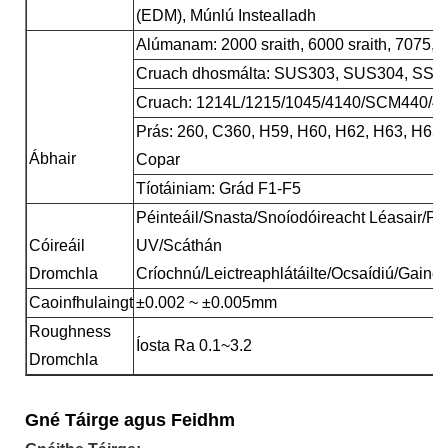
(EDM), Múnlú Instealladh
Alúmanam: 2000 sraith, 6000 sraith, 7075, 5
Cruach dhosmálta: SUS303, SUS304, SS316
Cruach: 1214L/1215/1045/4140/SCM440/40
Prás: 260, C360, H59, H60, H62, H63, H65,
Ábhair
Copar
Tíotáiniam: Grád F1-F5
Péinteáil/Snasta/Snoíodóireacht Léasair/Prio
Cóireáil
UV/Scáthán
Dromchla
Críochnú/Leictreaphlátáilte/Ocsaídiú/Gainea
Caoinfhulaingt
±0.002 ~ ±0.005mm
Roughness
Íosta Ra 0.1~3.2
Dromchla
Gné Táirge agus Feidhm