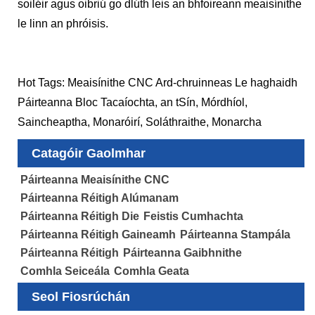
soiléir agus oibriú go dlúth leis an bhfoireann meaisínithe
le linn an phróisis.
Hot Tags: Meaisínithe CNC Ard-chruinneas Le haghaidh
Páirteanna Bloc Tacaíochta, an tSín, Mórdhíol,
Saincheaptha, Monaróirí, Soláthraithe, Monarcha
Catagóir Gaolmhar
Páirteanna Meaisínithe CNC
Páirteanna Réitigh Alúmanam
Páirteanna Réitigh Die
Feistis Cumhachta
Páirteanna Réitigh Gaineamh
Páirteanna Stampála
Páirteanna Réitigh
Páirteanna Gaibhnithe
Comhla Seiceála
Comhla Geata
Seol Fiosrúchán