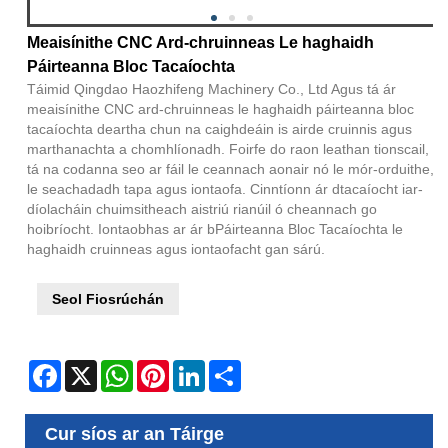
Meaisínithe CNC Ard-chruinneas Le haghaidh
Páirteanna Bloc Tacaíochta
Táimid Qingdao Haozhifeng Machinery Co., Ltd Agus tá ár
meaisínithe CNC ard-chruinneas le haghaidh páirteanna bloc
tacaíochta deartha chun na caighdeáin is airde cruinnis agus
marthanachta a chomhlíonadh. Foirfe do raon leathan tionscail,
tá na codanna seo ar fáil le ceannach aonair nó le mór-orduithe,
le seachadadh tapa agus iontaofa. Cinntíonn ár dtacaíocht iar-
díolacháin chuimsitheach aistriú rianúil ó cheannach go
hoibríocht. Iontaobhas ar ár bPáirteanna Bloc Tacaíochta le
haghaidh cruinneas agus iontaofacht gan sárú.
Seol Fiosrúchán
Facebook
X
WhatsApp
Pinterest
LinkedIn
Share
Cur síos ar an Táirge