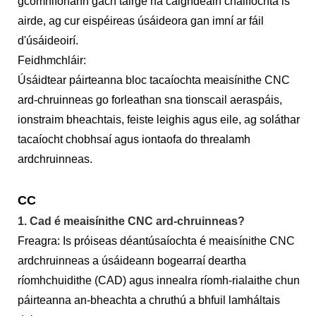
gcomhlíonann gach táirge na caighdeáin cháilíochta is
airde, ag cur eispéireas úsáideora gan imní ar fáil
d'úsáideoirí.
Feidhmchláir:
Úsáidtear páirteanna bloc tacaíochta meaisínithe CNC
ard-chruinneas go forleathan sna tionscail aeraspáis,
ionstraim bheachtais, feiste leighis agus eile, ag soláthar
tacaíocht chobhsaí agus iontaofa do threalamh
ardchruinneas.
CC
1. Cad é meaisínithe CNC ard-chruinneas?
Freagra: Is próiseas déantúsaíochta é meaisínithe CNC
ardchruinneas a úsáideann bogearraí deartha
ríomhchuidithe (CAD) agus innealra ríomh-rialaithe chun
páirteanna an-bheachta a chruthú a bhfuil lamháltais