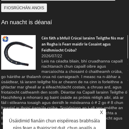
An nuacht is déanaí
Cén fáth a bhfuil Crúcaí Iarainn Teilgthe fós mar
an Rogha is Fearr maidir le Cosaint agus
Feidhmíocht Crúba?
2026/07/22
Leis na céadta bliain, bhí cruadhanna capaill
riachtanach chun capaill oibre agus
marcaíochta a chosaint ó chaitheamh crúba,
g
go háirithe ar thalamh crua nó carraigeach. I measc na n-ábhar a
úsáidtear, tá iarann ​​​​teilgthe fós ar cheann de na cinn is forleithne a
ghlactar mar gheall ar a éifeachtúlacht costais, a chruas ard, agus
friotaíocht caitheamh den scoth. Déantar na Capaill Iarainn Teilgthe ó
Haozhifeng a mhonarú ag baint úsáide as próisis réitigh aibí, atá ar
fáil i stíleanna tosaigh agus deiridh le méideanna ó # 2 go # 8 chun
freastal ar thoisí éagsúla crúba. Scrúdaíonn an t-alt seo gnéithe an
X
táirge, buntáistí ábhartha, agus an caighdeán déantúsaíochta a
fhágann gur rogha iontaofa é do chúram eachaí, talmhaíocht agus
Úsáidimid fianáin chun eispéireas brabhsála
spóirt eachaíochta.
níos fearr a thairiscint duit, chun anailís a