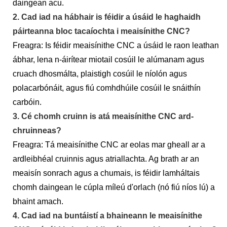
daingean acu.
2. Cad iad na hábhair is féidir a úsáid le haghaidh
páirteanna bloc tacaíochta i meaisínithe CNC?
Freagra: Is féidir meaisínithe CNC a úsáid le raon leathan
ábhar, lena n-áirítear miotail cosúil le alúmanam agus
cruach dhosmálta, plaistigh cosúil le níolón agus
polacarbónáit, agus fiú comhdhúile cosúil le snáithín
carbóin.
3. Cé chomh cruinn is atá meaisínithe CNC ard-
chruinneas?
Freagra: Tá meaisínithe CNC ar eolas mar gheall ar a
ardleibhéal cruinnis agus atriallachta. Ag brath ar an
meaisín sonrach agus a chumais, is féidir lamháltais
chomh daingean le cúpla míleú d'orlach (nó fiú níos lú) a
bhaint amach.
4. Cad iad na buntáistí a bhaineann le meaisínithe