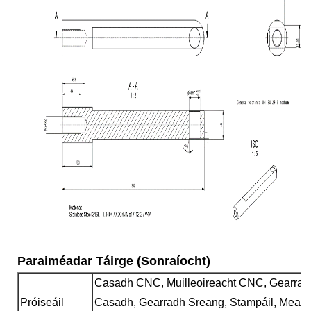
Paraiméadar Táirge (Sonraíocht)
Casadh CNC, Muilleoireacht CNC, Gearradh
Próiseáil
Casadh, Gearradh Sreang, Stampáil, Meaisín