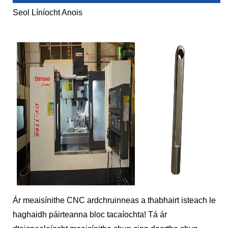
Seol Líníocht Anois
Ár meaisínithe CNC ardchruinneas a thabhairt isteach le
haghaidh páirteanna bloc tacaíochta! Tá ár