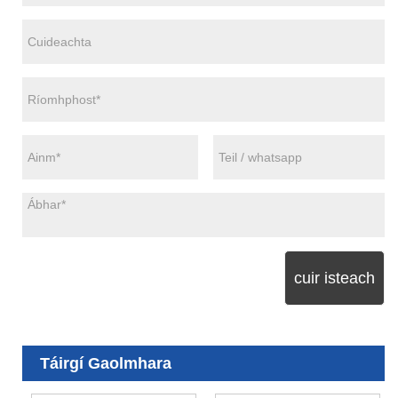
cuir isteach
Táirgí Gaolmhara