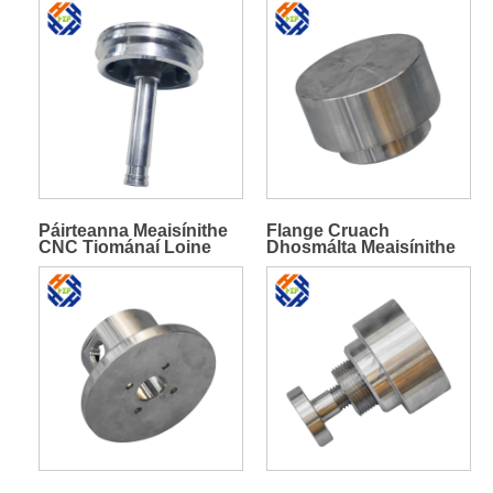
Páirteanna Meaisínithe
Flange Cruach
CNC Tiománaí Loine
Dhosmálta Meaisínithe
Seafta
Beachtais