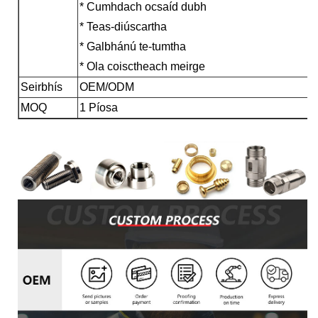
* Cumhdach ocsaíd dubh
* Teas-diúscartha
* Galbhánú te-tumtha
* Ola coisctheach meirge
Seirbhís
OEM/ODM
MOQ
1 Píosa