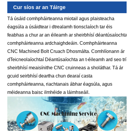
Cur síos ar an Táirge
Tá úsáid comhpháirteanna miotail agus plaisteacha
éagsúla a úsáidtear i dtrealamh tionsclaíoch tar éis
feabhas a chur ar an éileamh ar sheirbhísí déantúsaíochta
comhpháirteanna ardchaighdeáin. Comhpháirteanna
CNC Machined Bolt Cruach Dhosmálta. Comhlíonann ár
dTeicneolaíochtaí Déantúsaíochta an t-éileamh ard seo trí
sheirbhísí meaisínithe CNC cruinneas a sholáthar. Tá ár
gcuid seirbhísí deartha chun dearaí casta
comhpháirteanna, riachtanais ábhar éagsúla, agus
méideanna baisc ilmhéide a láimhseáil.