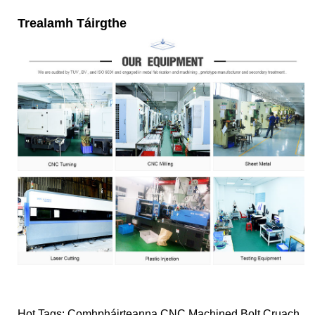
Trealamh Táirgthe
Hot Tags: Comhpháirteanna CNC Machined Bolt Cruach