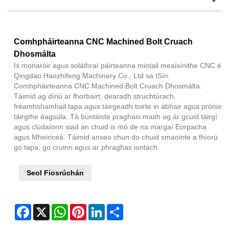
Comhpháirteanna CNC Machined Bolt Cruach
Dhosmálta
Is monaróir agus soláthraí páirteanna miotail meaisínithe CNC é
Qingdao Haozhifeng Machinery Co., Ltd sa tSín.
Comhpháirteanna CNC Machined Bolt Cruach Dhosmálta.
Táimid ag díriú ar fhorbairt, dearadh struchtúrach,
fréamhshamhail tapa agus táirgeadh toirte in ábhair agus próisis
táirgthe éagsúla. Tá buntáiste praghais maith ag ár gcuid táirgí
agus clúdaíonn siad an chuid is mó de na margaí Eorpacha
agus Mheiriceá. Táimid anseo chun do chuid smaointe a fhíorú
go tapa, go cruinn agus ar phraghas iontach.
Seol Fiosrúchán
Facebook
X
WhatsApp
Pinterest
LinkedIn
Share