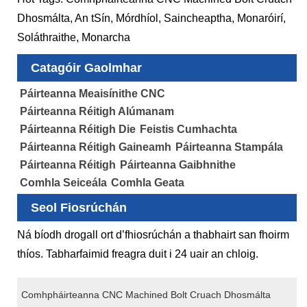
Dhosmálta, An tSín, Mórdhíol, Saincheaptha, Monaróirí,
Soláthraithe, Monarcha
Catagóir Gaolmhar
Páirteanna Meaisínithe CNC
Páirteanna Réitigh Alúmanam
Páirteanna Réitigh Die
Feistis Cumhachta
Páirteanna Réitigh Gaineamh
Páirteanna Stampála
Páirteanna Réitigh
Páirteanna Gaibhnithe
Comhla Seiceála
Comhla Geata
Seol Fiosrúchán
Ná bíodh drogall ort d’fhiosrúchán a thabhairt san fhoirm
thíos. Tabharfaimid freagra duit i 24 uair an chloig.