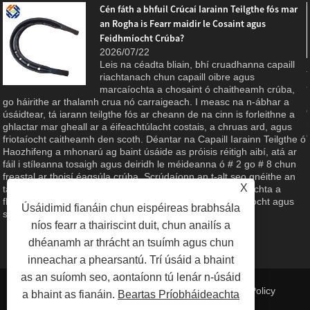
Cén fáth a bhfuil Crúcaí Iarainn Teilgthe fós mar
an Rogha is Fearr maidir le Cosaint agus
Feidhmíocht Crúba?
2026/07/22
Leis na céadta bliain, bhí cruadhanna capaill
riachtanach chun capaill oibre agus
marcaíochta a chosaint ó chaitheamh crúba,
g
go háirithe ar thalamh crua nó carraigeach. I measc na n-ábhar a
úsáidtear, tá iarann ​​​​teilgthe fós ar cheann de na cinn is forleithne a
ghlactar mar gheall ar a éifeachtúlacht costais, a chruas ard, agus
friotaíocht caitheamh den scoth. Déantar na Capaill Iarainn Teilgthe ó
Haozhifeng a mhonarú ag baint úsáide as próisis réitigh aibí, atá ar
fáil i stíleanna tosaigh agus deiridh le méideanna ó # 2 go # 8 chun
freastal ar thoisí éagsúla crúba. Scrúdaíonn an t-alt seo gnéithe an
X
táirge, buntáistí ábhartha, agus an caighdeán déantúsaíochta a
fhágann gur rogha iontaofa é do chúram eachaí, talmhaíocht agus
Úsáidimid fianáin chun eispéireas brabhsála
spóirt eachaíochta.
níos fearr a thairiscint duit, chun anailís a
dhéanamh ar thrácht an tsuímh agus chun
inneachar a phearsantú. Trí úsáid a bhaint
as an suíomh seo, aontaíonn tú lenár n-úsáid
Naisc
|
Sitemap
|
RSS
|
XML
| |
Privacy Policy
a bhaint as fianáin.
Beartas Príobháideachta