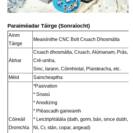
Paraiméadar Táirge (Sonraíocht)
Ainm
Meaisínithe CNC Bolt Cruach Dhosmálta
Táirge
Cruach dhosmálta, Cruach, Alúmanam, Prás,
Ábhar
Cré-umha,
Sinc, Iarann, Cóimhiotal, Plaisteacha, etc.
Méid
Saincheaptha
*Pasivation
* Snasú
* Anodizing
* Pléascadh gaineamh
Cóireáil
* Leictriphlátála (dath, gorm, bán, since dubh,
Dromchla
Ni, Cr, stán, copar, airgead)