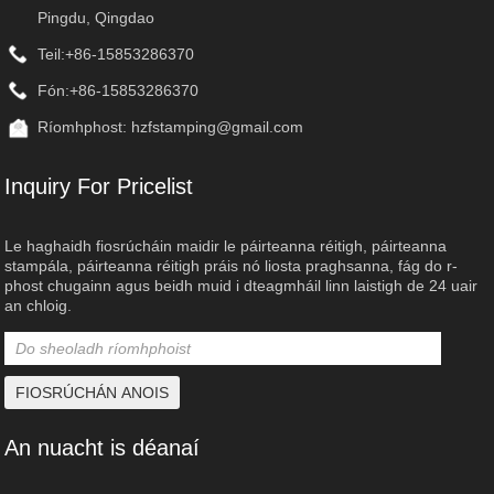
Pingdu, Qingdao
Teil:
+86-15853286370
Fón:
+86-15853286370
Ríomhphost:
hzfstamping@gmail.com
Inquiry For Pricelist
Le haghaidh fiosrúcháin maidir le páirteanna réitigh, páirteanna
stampála, páirteanna réitigh práis nó liosta praghsanna, fág do r-
phost chugainn agus beidh muid i dteagmháil linn laistigh de 24 uair
an chloig.
An nuacht is déanaí