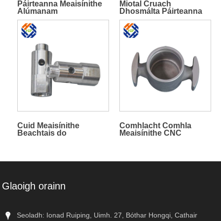
Páirteanna Meaisínithe
Miotal Cruach
Alúmanam
Dhosmálta Páirteanna
Meaisínithe
Muilleoireachta
Alúmanam Casadh
Cuid Meaisínithe
Comhlacht Comhla
Beachtais do
Meaisínithe CNC
Chomhlacht Comhla
Alúmanam Ard-
Beachtais
Glaoigh orainn
Seoladh: Ionad Ruiping, Uimh. 27, Bóthar Hongqi, Cathair