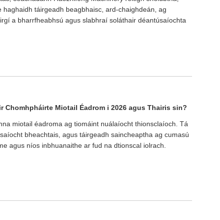
le haghaidh táirgeadh beagbhaisc, ard-chaighdeán, ag
táirgí a bharrfheabhsú agus slabhraí soláthair déantúsaíochta
r Chomhpháirte Miotail Éadrom i 2026 agus Thairis sin?
na miotail éadroma ag tiomáint nuálaíocht thionsclaíoch. Tá
úsaíocht bheachtais, agus táirgeadh saincheaptha ag cumasú
ime agus níos inbhuanaithe ar fud na dtionscal iolrach.