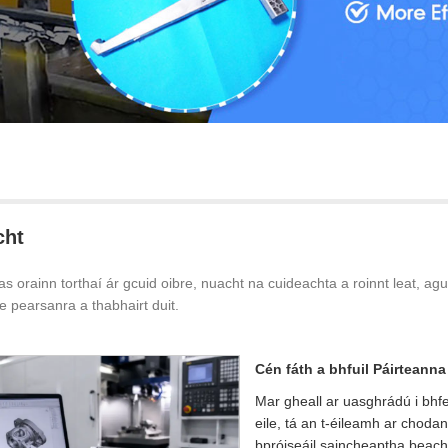
cht
as orainn torthaí ár gcuid oibre, nuacht na cuideachta a roinnt leat, ag
he pearsanra a thabhairt duit.
Cén fáth a bhfuil Páirteann
Mar gheall ar uasghrádú i bhfei
eile, tá an t-éileamh ar chod
bpróiseáil saincheaptha beach