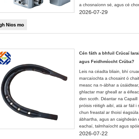
a chosnaíonn sé, agus cé chom
2026-07-29
gh Nios mo
Cén fáth a bhfuil Crúcaí Iar
agus Feidhmíocht Crúba?
Leis na céadta bliain, bhí cru
marcaíochta a chosaint ó chai
measc na n-ábhar a úsáidtear, tá
ghlactar mar gheall ar a éifea
den scoth. Déantar na Capaill
próisis réitigh aibí, atá ar fái
chun freastal ar thoisí éagsúla
ábhartha, agus an caighdeán 
eachaí, talmhaíocht agus spói
2026-07-22