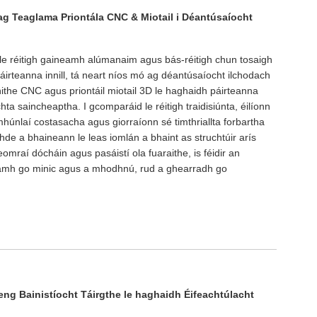
 ag Teaglama Priontála CNC & Miotail i Déantúsaíocht
il le réitigh gaineamh alúmanaim agus bás-réitigh chun tosaigh
áirteanna innill, tá neart níos mó ag déantúsaíocht ilchodach
he CNC agus priontáil miotail 3D le haghaidh páirteanna
ta saincheaptha. I gcomparáid le réitigh traidisiúnta, éilíonn
húnlaí costasacha agus giorraíonn sé timthriallta forbartha
aighde a bhaineann le leas iomlán a bhaint as struchtúir arís
seomraí dócháin agus pasáistí ola fuaraithe, is féidir an
namh go minic agus a mhodhnú, rud a ghearradh go
eng Bainistíocht Táirgthe le haghaidh Éifeachtúlacht