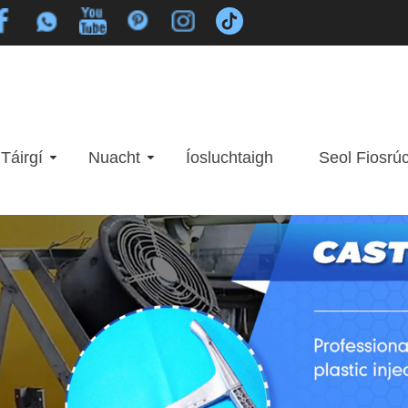
Táirgí
Nuacht
Íosluchtaigh
Seol Fiosrú