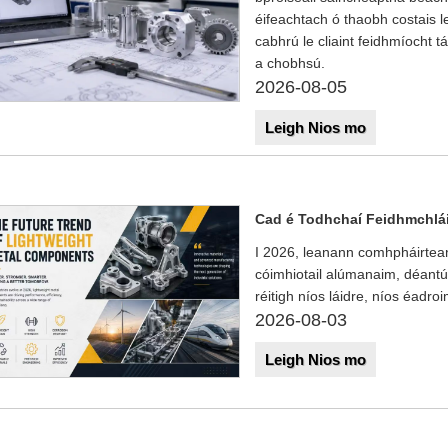
éifeachtach ó thaobh costais 
cabhrú le cliaint feidhmíocht 
a chobhsú.
2026-08-05
Leigh Nios mo
Cad é Todhchaí Feidhmchlái
I 2026, leanann comhpháirtean
cóimhiotail alúmanaim, déant
réitigh níos láidre, níos éadro
2026-08-03
Leigh Nios mo