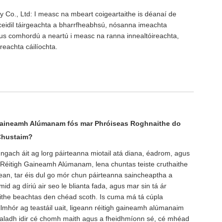
Co., Ltd: I measc na mbeart coigeartaithe is déanaí de
eidil táirgeachta a bharrfheabhsú, nósanna imeachta
us comhordú a neartú i measc na ranna innealtóireachta,
ireachta cáilíochta.
 Gaineamh Alúmanam fós mar Phróiseas Roghnaithe do
Chustaim?
i ngach áit ag lorg páirteanna miotail atá diana, éadrom, agus
 Réitigh Gaineamh Alúmanam, lena chuntas teiste cruthaithe
ean, tar éis dul go mór chun páirteanna saincheaptha a
d ag díriú air seo le blianta fada, agus mar sin tá ár
nithe beachtas den chéad scoth. Is cuma má tá cúpla
mhór ag teastáil uait, ligeann réitigh gaineamh alúmanaim
bhualadh idir cé chomh maith agus a fheidhmíonn sé, cé mhéad