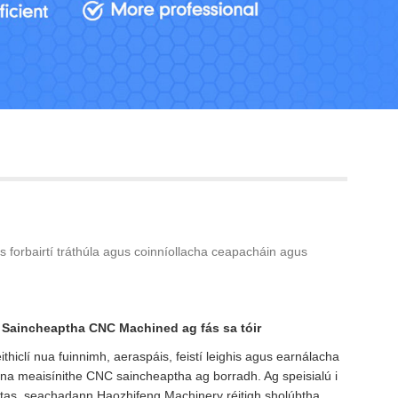
Live
us forbairtí tráthúla agus coinníollacha ceapacháin agus
a Saincheaptha CNC Machined ag fás sa tóir
thiclí nua fuinnimh, aeraspáis, feistí leighis agus earnálacha
anna meaisínithe CNC saincheaptha ag borradh. Ag speisialú i
tas, seachadann Haozhifeng Machinery réitigh sholúbtha,