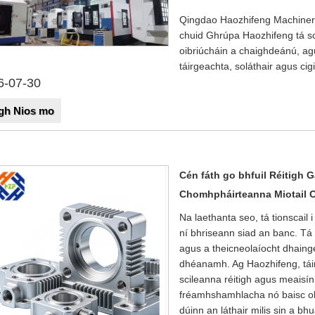
Qingdao Haozhifeng Machinery 
chuid Ghrúpa Haozhifeng tá sc
oibriúcháin a chaighdeánú, ag
táirgeachta, soláthair agus cig
6-07-30
gh Nios mo
Cén fáth go bhfuil Réitigh
Chomhpháirteanna Miotail 
Na laethanta seo, tá tionscail 
ní bhriseann siad an banc. Tá
agus a theicneolaíocht dhaing
dhéanamh. Ag Haozhifeng, táimi
scileanna réitigh agus meaisí
fréamhshamhlacha nó baisc oll
dúinn an láthair milis sin a 