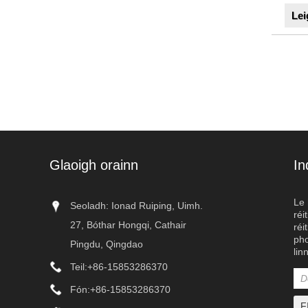
Lei
Glaoigh orainn
In
Le 
Seoladh: Ionad Ruiping, Uimh.
réi
27, Bóthar Hongqi, Cathair
réi
pho
Pingdu, Qingdao
lin
ardfheidhmíocht
Teil:
+86-15853286370
Ltd. Tá na lúibín
Fón:
+86-15853286370
gcóras bainistío
gan íoc, friotaío