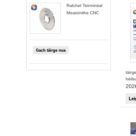
Ratchet Teirminéal
Meaisínithe CNC
Gach táirge nua
táirg
héife
202
Lei