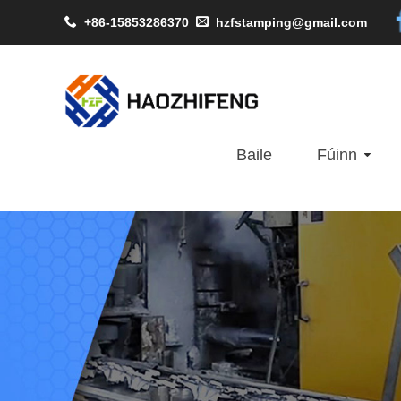
+86-15853286370
hzfstamping@gmail.com
Baile
Fúinn