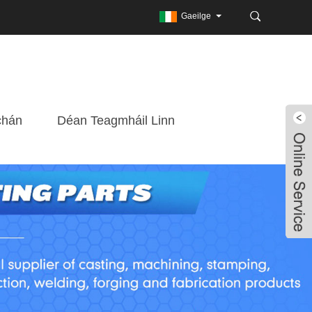
Gaeilge
chán
Déan Teagmháil Linn