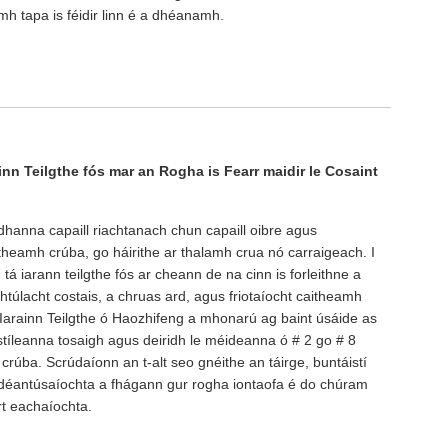
h tapa is féidir linn é a dhéanamh.
ainn Teilgthe fós mar an Rogha is Fearr maidir le Cosaint
adhanna capaill riachtanach chun capaill oibre agus
theamh crúba, go háirithe ar thalamh crua nó carraigeach. I
 iarann ​​​​teilgthe fós ar cheann de na cinn is forleithne a
chtúlacht costais, a chruas ard, agus friotaíocht caitheamh
 Iarainn Teilgthe ó Haozhifeng a mhonarú ag baint úsáide as
l i stíleanna tosaigh agus deiridh le méideanna ó # 2 go # 8
 crúba. Scrúdaíonn an t-alt seo gnéithe an táirge, buntáistí
déantúsaíochta a fhágann gur rogha iontaofa é do chúram
rt eachaíochta.