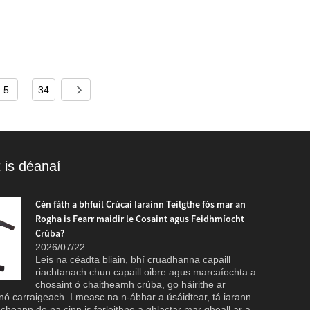
5
...
34
 is déanaí
Cén fáth a bhfuil Crúcaí Iarainn Teilgthe fós mar an
Rogha is Fearr maidir le Cosaint agus Feidhmíocht
Crúba?
2026/07/22
Leis na céadta bliain, bhí cruadhanna capaill
tiomána é f
riachtanach chun capaill oibre agus marcaíochta a
Le déanaí, 
chosaint ó chaitheamh crúba, go háirithe ar
Ltd. (HZF) 
ó carraigeach. I measc na n-ábhar a úsáidtear, tá iarann ​​​​
neart cuims
r cheann de na cinn is forleithne a ghlactar mar gheall ar a