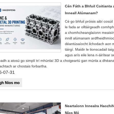
Cén Fáth a Bhfuil Coitianta
Inneall Alúmanam?
Cé go bhfuil próisis aibí cosú
le fada ar olltáirgeadh comhph
a chomhcheanglaíonn meaisínit
innill alúmanam ardfheidhmíoch
déantúsaíocht ilchodach aon m
táirgí. Maidir le tionscadail t
agus arís eile lena n-áirítear 
eadh a atosú go simplí trí mhúnlaí 3D a choigeartú gan múnla a dhéa
achtach ar chostais forbartha.
6-07-31
gh Nios mo
Neartaíonn Innealra Haozhif
Níos Mó