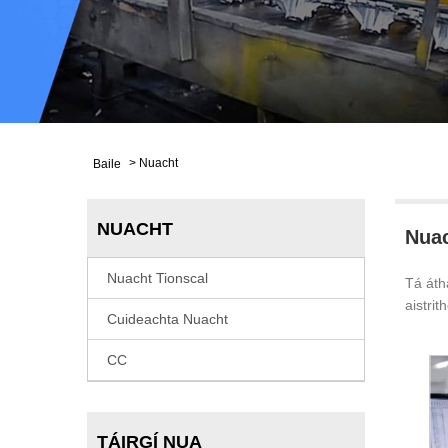
>
Nuacht
Baile
NUACHT
Nua
Nuacht Tionscal
Tá áth
aistrit
Cuideachta Nuacht
CC
TÁIRGÍ NUA