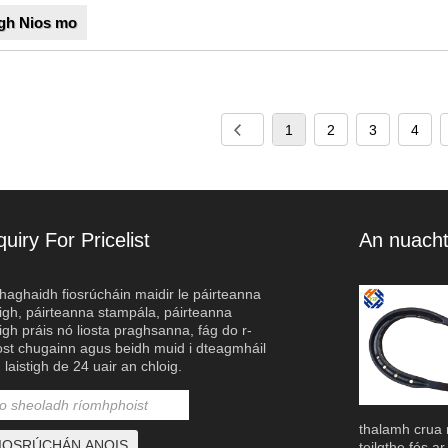
gh Nios mo
1
2
3
4
quiry For Pricelist
An nuacht
haghaidh fiosrúcháin maidir le páirteanna
Lúibíní Tráchta Alúmanam Ardfheidhmíochta
tigh, páirteanna stampála, páirteanna
2024/09/23
tigh práis nó liosta praghsanna, fág do r-
Mar fhreagra ar an éileamh atá ag fás ar
st chugainn agus beidh muid i dteagmháil
bhonneagar tráchta iontaofa agus inbhuanaithe, tá
n laistigh de 24 uair an chloig.
líne nua lúibíní tráchta alúmanaim
a tugtha isteach ag Qingdao Haozhifeng Machinery Co.,
í seo deartha chun freastal ar riachtanais dhian na
chta tráchta nua-aimseartha, ag tairiscint marthanacht
thalamh crua n
cht creimeadh, agus éascaíocht a shuiteáil.
teilgthe fós a