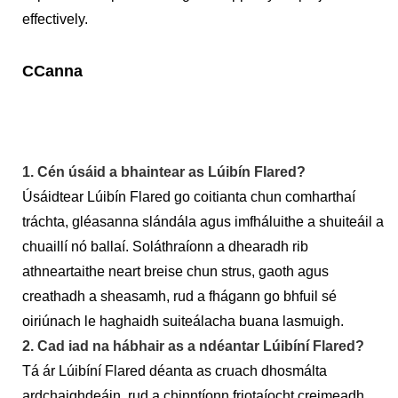
effectively.
CCanna
1. Cén úsáid a bhaintear as Lúibín Flared?
Úsáidtear Lúibín Flared go coitianta chun comharthaí
tráchta, gléasanna slándála agus imfháluithe a shuiteáil ar
chuaillí nó ballaí. Soláthraíonn a dhearadh rib
athneartaithe neart breise chun strus, gaoth agus
creathadh a sheasamh, rud a fhágann go bhfuil sé
oiriúnach le haghaidh suiteálacha buana lasmuigh.
2. Cad iad na hábhair as a ndéantar Lúibíní Flared?
Tá ár Lúibíní Flared déanta as cruach dhosmálta
ardchaighdeáin, rud a chinntíonn friotaíocht creimeadh