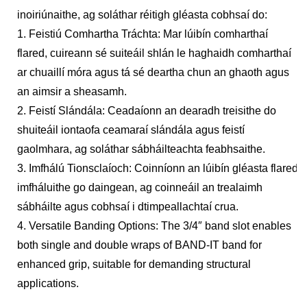
inoiriúnaithe, ag soláthar réitigh gléasta cobhsaí do:
1. Feistiú Comhartha Tráchta: Mar lúibín comharthaí
flared, cuireann sé suiteáil shlán le haghaidh comharthaí
ar chuaillí móra agus tá sé deartha chun an ghaoth agus
an aimsir a sheasamh.
2. Feistí Slándála: Ceadaíonn an dearadh treisithe do
shuiteáil iontaofa ceamaraí slándála agus feistí
gaolmhara, ag soláthar sábháilteachta feabhsaithe.
3. Imfhálú Tionsclaíoch: Coinníonn an lúibín gléasta flared
imfháluithe go daingean, ag coinneáil an trealaimh
sábháilte agus cobhsaí i dtimpeallachtaí crua.
4. Versatile Banding Options: The 3/4″ band slot enables
both single and double wraps of BAND-IT band for
enhanced grip, suitable for demanding structural
applications.