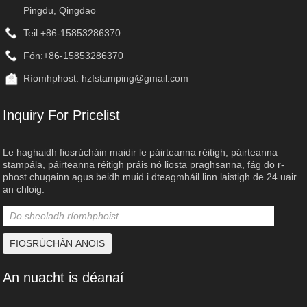
Pingdu, Qingdao
Teil:
+86-15853286370
Fón:
+86-15853286370
Ríomhphost:
hzfstamping@gmail.com
Inquiry For Pricelist
Le haghaidh fiosrúcháin maidir le páirteanna réitigh, páirteanna
stampála, páirteanna réitigh práis nó liosta praghsanna, fág do r-
phost chugainn agus beidh muid i dteagmháil linn laistigh de 24 uair
an chloig.
An nuacht is déanaí