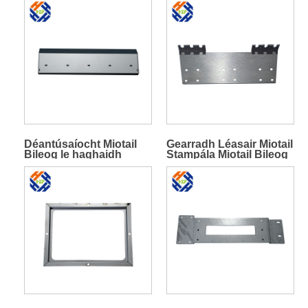
Déantúsaíocht Miotail
Gearradh Léasair Miotail
Bileog le haghaidh
Stampála Miotail Bileog
Comhpháirt Meaisín