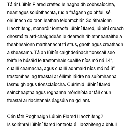
Tá ár Lúibín Flared crafted le haghaidh cobhsaíochta,
neart agus solúbthachta, rud a fhágann go bhfuil sé
oiriúnach do raon leathan feidhmchlár. Soláthraíonn
Haozhifeng, monaróir iontaofa lúibíní flared, lúibíní cruach
dhosmálta ard-chaighdeán le dearadh rib athneartaithe a
fheabhsaíonn marthanacht trí strus, gaoth agus creathadh
a sheasamh. Tá an lúibín caighdeánach tionscail seo
foirfe le húsáid le trastomhais cuaille níos mó ná 14″,
cuaillí cearnacha, agus cuaillí adhmaid níos mó ná 8″
trastomhas, ag freastal ar éilimh láidre na suíomhanna
lasmuigh agus tionsclaíocha. Cuirimid lúibíní flared
saincheaptha agus roghanna mórdhíola ar fáil chun
freastal ar riachtanais éagsúla na gcliant.
Cén fáth Roghnaigh Lúibín Flared Haozhifeng?
Is soláthraí lúibíní flared iontaofa é Haozhifeng a bhfuil