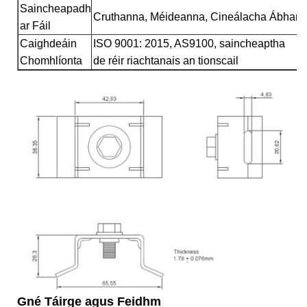
Saincheapadh
Cruthanna, Méideanna, Cineálacha Ábhar
ar Fáil
Caighdeáin
ISO 9001: 2015, AS9100, saincheaptha
Chomhlíonta
de réir riachtanais an tionscail
Gné Táirge agus Feidhm