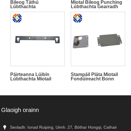
Bileog Táthú
Miotal Bileog Punching
Lúbthachta
Lúbthachta Gearradh
Déantúsaíocht Miotail
Léasair
Oibre
Páirteanna Lúibín
Stampáil Pláta Miotail
Lúbthachta Miotail
Fondúireacht Bonn
Bileog
Pláta nascóirí
Glaoigh orainn
Seoladh: Ionad Ruiping, Uimh. 27, Bóthar Hongqi, Cathair