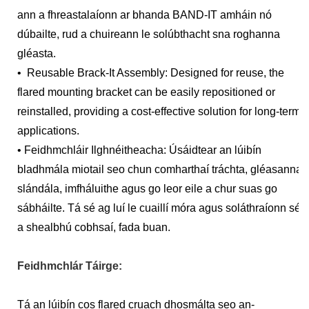
ann a fhreastalaíonn ar bhanda BAND-IT amháin nó
dúbailte, rud a chuireann le solúbthacht sna roghanna
gléasta.
• Reusable Brack-It Assembly: Designed for reuse, the
flared mounting bracket can be easily repositioned or
reinstalled, providing a cost-effective solution for long-term
applications.
• Feidhmchláir Ilghnéitheacha: Úsáidtear an lúibín
bladhmála miotail seo chun comharthaí tráchta, gléasanna
slándála, imfháluithe agus go leor eile a chur suas go
sábháilte. Tá sé ag luí le cuaillí móra agus soláthraíonn sé
a shealbhú cobhsaí, fada buan.
Feidhmchlár Táirge:
Tá an lúibín cos flared cruach dhosmálta seo an-