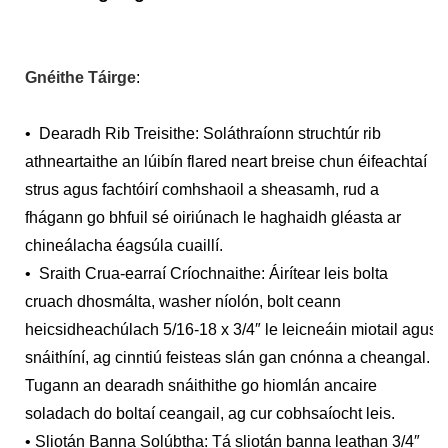
Gnéithe Táirge
:
• Dearadh Rib Treisithe: Soláthraíonn struchtúr rib
athneartaithe an lúibín flared neart breise chun éifeachtaí
strus agus fachtóirí comhshaoil ​​a sheasamh, rud a
fhágann go bhfuil sé oiriúnach le haghaidh gléasta ar
chineálacha éagsúla cuaillí.
• Sraith Crua-earraí Críochnaithe: Áirítear leis bolta
cruach dhosmálta, washer níolón, bolt ceann
heicsidheachúlach 5/16-18 x 3/4″ le leicneáin miotail agus
snáithíní, ag cinntiú feisteas slán gan cnónna a cheangal.
Tugann an dearadh snáithithe go hiomlán ancaire
soladach do boltaí ceangail, ag cur cobhsaíocht leis.
• Sliotán Banna Solúbtha: Tá sliotán banna leathan 3/4″