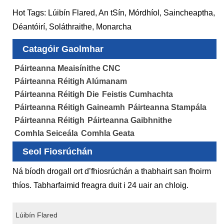
Hot Tags: Lúibín Flared, An tSín, Mórdhíol, Saincheaptha,
Déantóirí, Soláthraithe, Monarcha
Catagóir Gaolmhar
Páirteanna Meaisínithe CNC
Páirteanna Réitigh Alúmanam
Páirteanna Réitigh Die
Feistis Cumhachta
Páirteanna Réitigh Gaineamh
Páirteanna Stampála
Páirteanna Réitigh
Páirteanna Gaibhnithe
Comhla Seiceála
Comhla Geata
Seol Fiosrúchán
Ná bíodh drogall ort d’fhiosrúchán a thabhairt san fhoirm
thíos. Tabharfaimid freagra duit i 24 uair an chloig.