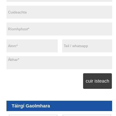
cuir isteach
Táirgí Gaolmhara