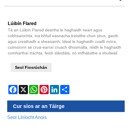
Lúibín Flared
Tá an Lúibín Flared deartha le haghaidh neart agus
cobhsaíochta, ina bhfuil easnacha treisithe chun strus, gaoth
agus creathadh a sheasamh. Ideal le haghaidh cuaillí móra,
cuimsíonn sé crua-earraí cruach dhosmálta, réidh le haghaidh
comharthaí tráchta, feistí slándála, nó imfháluithe a shuiteáil.
Seol Fiosrúchán
Facebook
X
WhatsApp
Pinterest
LinkedIn
Share
Cur síos ar an Táirge
Seol Líníocht Anois