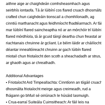
aithne aige ar chaighdeán comhsheasmhach agus
seirbhís iontaofa. Tá ár lúibíní cos flared cruach dhosmálta
crafted chun caighdeáin tionscail a chomhlíonadh, ag
cinntiú marthanacht agus feidhmíocht fhadtéarmach. Ar fáil
mar lúibíní flared saincheaptha nó ar an mórchóir trí lúibíní
flared mórdhíola, tá ár gcuid táirgí deartha chun freastal ar
riachtanais chruinne ár gcliant. Le béim láidir ar cháilíocht,
déantar innealtóireacht chruinn ar gach lúibín flared
miotail chun friotaíocht den scoth a sheachadadh ar strus,
ar ghaoth agus ar chreathadh.
Additional Advantages
• Friotaíocht Ard Timpeallachta: Cinntíonn an tógáil cruach
dhosmálta friotaíocht meirge agus creimeadh, rud a
fhágann go bhfuil sé oiriúnach le húsáid lasmuigh.
• Crua-earraí Suiteála Cuimsitheach: Ar fáil leis na