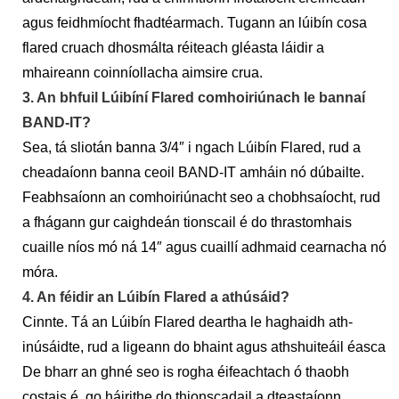
agus feidhmíocht fhadtéarmach. Tugann an lúibín cosa
flared cruach dhosmálta réiteach gléasta láidir a
mhaireann coinníollacha aimsire crua.
3. An bhfuil Lúibíní Flared comhoiriúnach le bannaí
BAND-IT?
Sea, tá sliotán banna 3/4″ i ngach Lúibín Flared, rud a
cheadaíonn banna ceoil BAND-IT amháin nó dúbailte.
Feabhsaíonn an comhoiriúnacht seo a chobhsaíocht, rud
a fhágann gur caighdeán tionscail é do thrastomhais
cuaille níos mó ná 14″ agus cuaillí adhmaid cearnacha nó
móra.
4. An féidir an Lúibín Flared a athúsáid?
Cinnte. Tá an Lúibín Flared deartha le haghaidh ath-
inúsáidte, rud a ligeann do bhaint agus athshuiteáil éasca.
De bharr an ghné seo is rogha éifeachtach ó thaobh
costais é, go háirithe do thionscadail a dteastaíonn