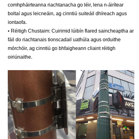
comhpháirteanna riachtanacha go léir, lena n-áirítear
boltaí agus leicneáin, ag cinntiú suiteáil dhíreach agus
iontaofa.
• Réitigh Chustaim: Cuirimid lúibín flared saincheaptha ar
fáil do riachtanais tionscadail uathúla agus orduithe
mórchóir, ag cinntiú go bhfaigheann cliaint réitigh
oiriúnaithe.