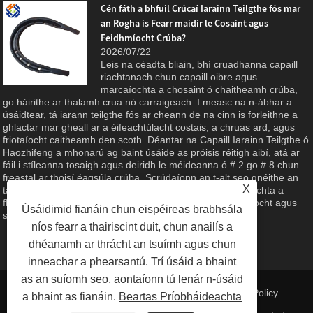
Cén fáth a bhfuil Crúcaí Iarainn Teilgthe fós mar
an Rogha is Fearr maidir le Cosaint agus
Feidhmíocht Crúba?
2026/07/22
Leis na céadta bliain, bhí cruadhanna capaill
riachtanach chun capaill oibre agus
marcaíochta a chosaint ó chaitheamh crúba,
g
go háirithe ar thalamh crua nó carraigeach. I measc na n-ábhar a
úsáidtear, tá iarann ​​​​teilgthe fós ar cheann de na cinn is forleithne a
ghlactar mar gheall ar a éifeachtúlacht costais, a chruas ard, agus
friotaíocht caitheamh den scoth. Déantar na Capaill Iarainn Teilgthe ó
Haozhifeng a mhonarú ag baint úsáide as próisis réitigh aibí, atá ar
fáil i stíleanna tosaigh agus deiridh le méideanna ó # 2 go # 8 chun
freastal ar thoisí éagsúla crúba. Scrúdaíonn an t-alt seo gnéithe an
X
táirge, buntáistí ábhartha, agus an caighdeán déantúsaíochta a
fhágann gur rogha iontaofa é do chúram eachaí, talmhaíocht agus
Úsáidimid fianáin chun eispéireas brabhsála
spóirt eachaíochta.
níos fearr a thairiscint duit, chun anailís a
dhéanamh ar thrácht an tsuímh agus chun
inneachar a phearsantú. Trí úsáid a bhaint
as an suíomh seo, aontaíonn tú lenár n-úsáid
Naisc
|
Sitemap
|
RSS
|
XML
| |
Privacy Policy
a bhaint as fianáin.
Beartas Príobháideachta