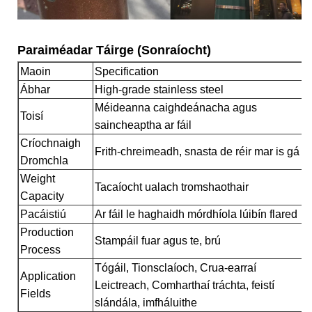
Paraiméadar Táirge (Sonraíocht)
Maoin
Specification
Ábhar
High-grade stainless steel
Méideanna caighdeánacha agus
Toisí
saincheaptha ar fáil
Críochnaigh
Frith-chreimeadh, snasta de réir mar is gá
Dromchla
Weight
Tacaíocht ualach tromshaothair
Capacity
Pacáistiú
Ar fáil le haghaidh mórdhíola lúibín flared
Production
Stampáil fuar agus te, brú
Process
Tógáil, Tionsclaíoch, Crua-earraí
Application
Leictreach, Comharthaí tráchta, feistí
Fields
slándála, imfháluithe