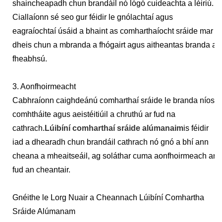
shaincheapadh chun brandáil nó lógó cuideachta a léiriú.
Ciallaíonn sé seo gur féidir le gnólachtaí agus
eagraíochtaí úsáid a bhaint as comharthaíocht sráide mar
dheis chun a mbranda a fhógairt agus aitheantas branda a
fheabhsú.
3. Aonfhoirmeacht
Cabhraíonn caighdeánú comharthaí sráide le branda níos
comhtháite agus aeistéitiúil a chruthú ar fud na
cathrach.
Lúibíní comharthaí sráide alúmanaim
is féidir
iad a dhearadh chun brandáil cathrach nó gnó a bhí ann
cheana a mheaitseáil, ag soláthar cuma aonfhoirmeach ar
fud an cheantair.
Gnéithe le Lorg Nuair a Cheannach Lúibíní Comhartha
Sráide Alúmanam