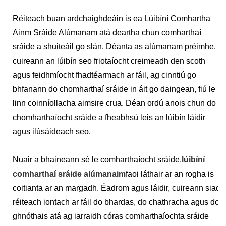
Réiteach buan ardchaighdeáin is ea Lúibíní Comhartha
Ainm Sráide Alúmanam atá deartha chun comharthaí
sráide a shuiteáil go slán. Déanta as alúmanam préimhe,
cuireann an lúibín seo friotaíocht creimeadh den scoth
agus feidhmíocht fhadtéarmach ar fáil, ag cinntiú go
bhfanann do chomharthaí sráide in áit go daingean, fiú le
linn coinníollacha aimsire crua. Déan ordú anois chun do
chomharthaíocht sráide a fheabhsú leis an lúibín láidir
agus ilúsáideach seo.
Nuair a bhaineann sé le comharthaíocht sráide,
lúibíní
comharthaí sráide alúmanaim
faoi ​​láthair ar an rogha is
coitianta ar an margadh. Éadrom agus láidir, cuireann siad
réiteach iontach ar fáil do bhardas, do chathracha agus do
ghnóthais atá ag iarraidh córas comharthaíochta sráide