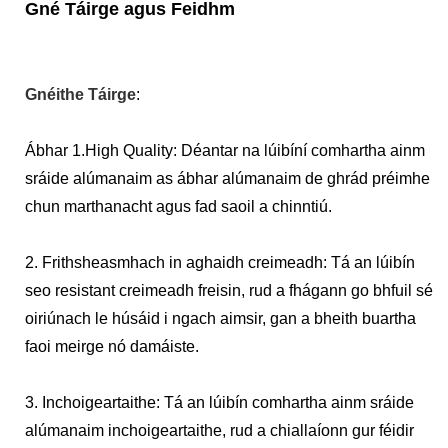
Gné Táirge agus Feidhm
Gnéithe Táirge
:
Ábhar 1.High Quality: Déantar na lúibíní comhartha ainm
sráide alúmanaim as ábhar alúmanaim de ghrád préimhe
chun marthanacht agus fad saoil a chinntiú.
2. Frithsheasmhach in aghaidh creimeadh: Tá an lúibín
seo resistant creimeadh freisin, rud a fhágann go bhfuil sé
oiriúnach le húsáid i ngach aimsir, gan a bheith buartha
faoi meirge nó damáiste.
3. Inchoigeartaithe: Tá an lúibín comhartha ainm sráide
alúmanaim inchoigeartaithe, rud a chiallaíonn gur féidir