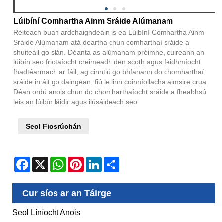
Lúibíní Comhartha Ainm Sráide Alúmanam
Réiteach buan ardchaighdeáin is ea Lúibíní Comhartha Ainm
Sráide Alúmanam atá deartha chun comharthaí sráide a
shuiteáil go slán. Déanta as alúmanam préimhe, cuireann an
lúibín seo friotaíocht creimeadh den scoth agus feidhmíocht
fhadtéarmach ar fáil, ag cinntiú go bhfanann do chomharthaí
sráide in áit go daingean, fiú le linn coinníollacha aimsire crua.
Déan ordú anois chun do chomharthaíocht sráide a fheabhsú
leis an lúibín láidir agus ilúsáideach seo.
Seol Fiosrúchán
Facebook
X
WhatsApp
Pinterest
LinkedIn
Share
Cur síos ar an Táirge
Seol Líníocht Anois