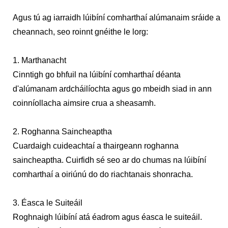
Agus tú ag iarraidh lúibíní comharthaí alúmanaim sráide a
cheannach, seo roinnt gnéithe le lorg:
1. Marthanacht
Cinntigh go bhfuil na lúibíní comharthaí déanta
d'alúmanam ardcháilíochta agus go mbeidh siad in ann
coinníollacha aimsire crua a sheasamh.
2. Roghanna Saincheaptha
Cuardaigh cuideachtaí a thairgeann roghanna
saincheaptha. Cuirfidh sé seo ar do chumas na lúibíní
comharthaí a oiriúnú do do riachtanais shonracha.
3. Éasca le Suiteáil
Roghnaigh lúibíní atá éadrom agus éasca le suiteáil.