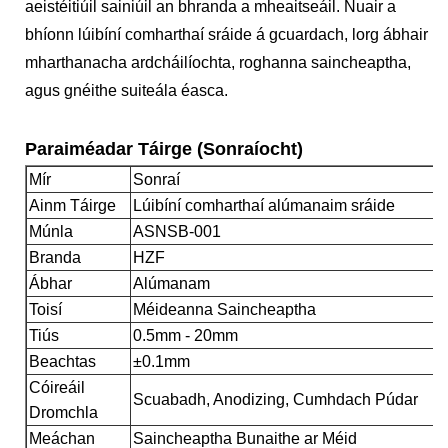
aeistéitiúil sainiúil an bhranda a mheaitseáil. Nuair a
bhíonn lúibíní comharthaí sráide á gcuardach, lorg ábhair
mharthanacha ardcháilíochta, roghanna saincheaptha,
agus gnéithe suiteála éasca.
Paraiméadar Táirge (Sonraíocht)
Mír
Sonraí
Ainm Táirge
Lúibíní comharthaí alúmanaim sráide
Múnla
ASNSB-001
Branda
HZF
Ábhar
Alúmanam
Toisí
Méideanna Saincheaptha
Tiús
0.5mm - 20mm
Beachtas
±0.1mm
Cóireáil
Scuabadh, Anodizing, Cumhdach Púdar
Dromchla
Meáchan
Saincheaptha Bunaithe ar Méid