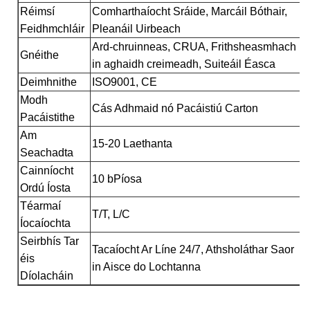
Réimsí
Comharthaíocht Sráide, Marcáil Bóthair,
Feidhmchláir
Pleanáil Uirbeach
Ard-chruinneas, CRUA, Frithsheasmhach
Gnéithe
in aghaidh creimeadh, Suiteáil Éasca
Deimhnithe
ISO9001, CE
Modh
Cás Adhmaid nó Pacáistiú Carton
Pacáistithe
Am
15-20 Laethanta
Seachadta
Cainníocht
10 bPíosa
Ordú Íosta
Téarmaí
T/T, L/C
Íocaíochta
Seirbhís Tar
Tacaíocht Ar Líne 24/7, Athsholáthar Saor
éis
in Aisce do Lochtanna
Díolacháin