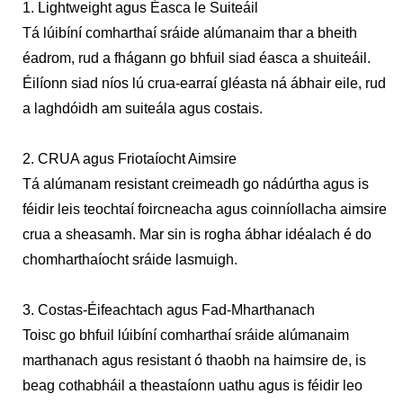
1. Lightweight agus Éasca le Suiteáil
Tá lúibíní comharthaí sráide alúmanaim thar a bheith
éadrom, rud a fhágann go bhfuil siad éasca a shuiteáil.
Éilíonn siad níos lú crua-earraí gléasta ná ábhair eile, rud
a laghdóidh am suiteála agus costais.
2. CRUA agus Friotaíocht Aimsire
Tá alúmanam resistant creimeadh go nádúrtha agus is
féidir leis teochtaí foircneacha agus coinníollacha aimsire
crua a sheasamh. Mar sin is rogha ábhar idéalach é do
chomharthaíocht sráide lasmuigh.
3. Costas-Éifeachtach agus Fad-Mharthanach
Toisc go bhfuil lúibíní comharthaí sráide alúmanaim
marthanach agus resistant ó thaobh na haimsire de, is
beag cothabháil a theastaíonn uathu agus is féidir leo