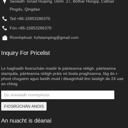
Seoladh: Ionad Ruiping, Uimh. 27, Bóthar Hongqi, Cathair
Pingdu, Qingdao
Teil:
+86-15853286370
Fón:
+86-15853286370
Ríomhphost:
hzfstamping@gmail.com
Inquiry For Pricelist
Le haghaidh fiosrúcháin maidir le páirteanna réitigh, páirteanna
stampála, páirteanna réitigh práis nó liosta praghsanna, fág do r-
phost chugainn agus beidh muid i dteagmháil linn laistigh de 24 uair
an chloig.
An nuacht is déanaí