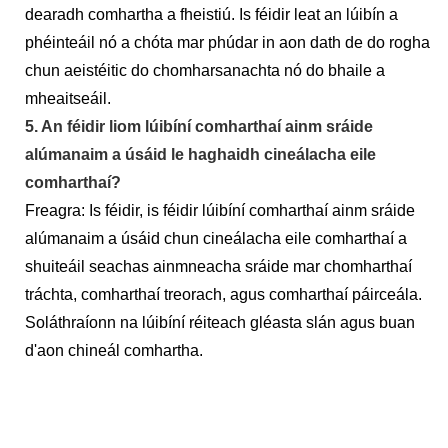
dearadh comhartha a fheistiú. Is féidir leat an lúibín a
phéinteáil nó a chóta mar phúdar in aon dath de do rogha
chun aeistéitic do chomharsanachta nó do bhaile a
mheaitseáil.
5. An féidir liom lúibíní comharthaí ainm sráide
alúmanaim a úsáid le haghaidh cineálacha eile
comharthaí?
Freagra: Is féidir, is féidir lúibíní comharthaí ainm sráide
alúmanaim a úsáid chun cineálacha eile comharthaí a
shuiteáil seachas ainmneacha sráide mar chomharthaí
tráchta, comharthaí treorach, agus comharthaí páirceála.
Soláthraíonn na lúibíní réiteach gléasta slán agus buan
d'aon chineál comhartha.