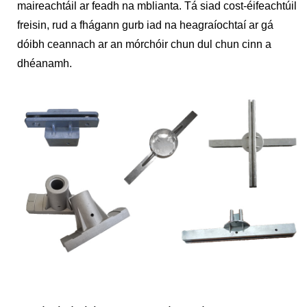
maireachtáil ar feadh na mblianta. Tá siad cost-éifeachtúil
freisin, rud a fhágann gurb iad na heagraíochtaí ar gá
dóibh ceannach ar an mórchóir chun dul chun cinn a
dhéanamh.