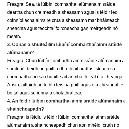
Freagra: Sea, tá lúibíní comharthaí alúmanaim sráide
deartha chun creimeadh a sheasamh agus is féidir leo
coinníollacha aimsire crua a sheasamh mar bháisteach,
sneachta agus teochtaí foircneacha gan meirgeadh nó
meath.
3. Conas a shuiteáilim lúibíní comharthaí ainm sráide
alúmanaim?
Freagra: Chun lúibín comhartha ainm sráide alúmanaim a
shuiteáil, beidh ort poill a dhruileáil ar dtús isteach sa
chomhartha nó sa chuaille áit ar mhaith leat é a cheangal.
Ansin, ailínigh an lúibín leis na poill agus é a cheangal le
boltaí agus scriúnna a sholáthraítear.
4. An féidir lúibíní comharthaí ainm sráide alúmanaim a
shaincheapadh?
Freagra: Is féidir, is féidir lúibíní comharthaí ainm sráide
alúmanaim a shaincheapadh chun aon mhéid, cruth nó