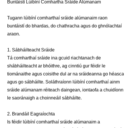
Buntáistí Lúibíní Comhartha Sráide Alúmanam
Tugann lúibíní comharthaí sráide alúmanaim raon
buntáistí do bhardas, do chathracha agus do ghnólachtaí
araon.
1. Sábháilteacht Sráide
Tá comharthaí sráide ina gcuid riachtanach de
shábháilteacht ar bhóithre, ag cinntiú gur féidir le
tiománaithe agus coisithe dul ar na sráideanna go héasca
agus go sábháilte. Soláthraíonn lúibíní comharthaí ainm
sráide alúmanam réiteach daingean, iontaofa a chuidíonn
le saoránaigh a choinneáil sábháilte.
2. Brandáil Eagraíochta
Is féidir lúibíní comharthaí sráide alúmanaim a