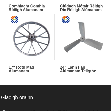
Comhlacht Comhla
Clúdach Mótair Réitigh
Réitigh Alúmanam
Die Réitigh Alúmanam
17" Roth Mag
24" Lann Fan
Alúmanam
Alúmanam Teilgthe
Cáithnínísneachta
Tosaigh-Bare
Glaoigh orainn