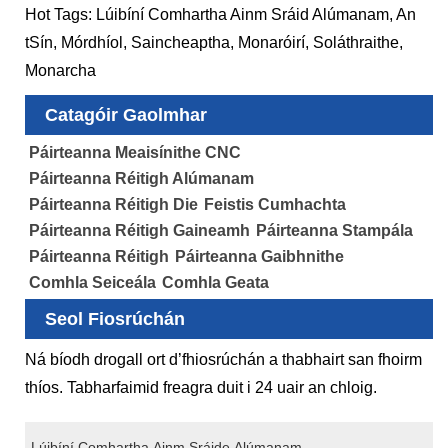
Hot Tags: Lúibíní Comhartha Ainm Sráid Alúmanam, An
tSín, Mórdhíol, Saincheaptha, Monaróirí, Soláthraithe,
Monarcha
Catagóir Gaolmhar
Páirteanna Meaisínithe CNC
Páirteanna Réitigh Alúmanam
Páirteanna Réitigh Die
Feistis Cumhachta
Páirteanna Réitigh Gaineamh
Páirteanna Stampála
Páirteanna Réitigh
Páirteanna Gaibhnithe
Comhla Seiceála
Comhla Geata
Seol Fiosrúchán
Ná bíodh drogall ort d’fhiosrúchán a thabhairt san fhoirm
thíos. Tabharfaimid freagra duit i 24 uair an chloig.