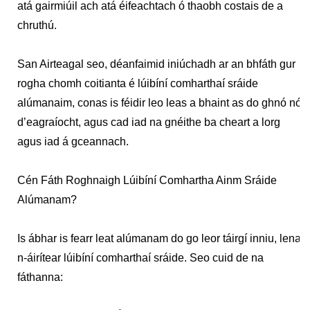
atá gairmiúil ach atá éifeachtach ó thaobh costais de a
chruthú.
San Airteagal seo, déanfaimid iniúchadh ar an bhfáth gur
rogha chomh coitianta é lúibíní comharthaí sráide
alúmanaim, conas is féidir leo leas a bhaint as do ghnó nó
d’eagraíocht, agus cad iad na gnéithe ba cheart a lorg
agus iad á gceannach.
Cén Fáth Roghnaigh Lúibíní Comhartha Ainm Sráide
Alúmanam?
Is ábhar is fearr leat alúmanam do go leor táirgí inniu, lena
n-áirítear lúibíní comharthaí sráide. Seo cuid de na
fáthanna: