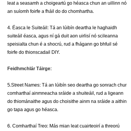
leat a seasamh a choigeartú go héasca chun an uillinn nó
an suíomh foirfe a fháil do do chomhartha.
4. Éasca le Suiteáil: Tá an lúibín deartha le haghaidh
suiteáil éasca, agus ní gá duit aon uirlisí nó scileanna
speisialta chun é a shocrú, rud a fhágann go bhfuil sé
foirfe do thionscadail DIY.
Feidhmchlár Táirge:
5.Street Names: Tá an lúibín seo deartha go sonrach chun
comharthaí ainmneacha sráide a shuiteáil, rud a ligeann
do thiománaithe agus do choisithe ainm na sráide a aithint
go tapa agus go héasca.
6. Comharthaí Treo: Más mian leat cuairteoirí a threorú