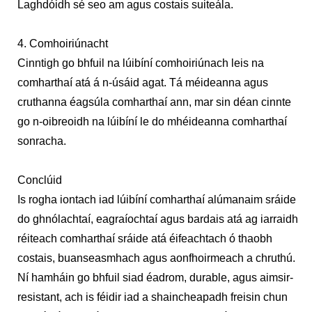
Laghdóidh sé seo am agus costais suiteála.
4. Comhoiriúnacht
Cinntigh go bhfuil na lúibíní comhoiriúnach leis na
comharthaí atá á n-úsáid agat. Tá méideanna agus
cruthanna éagsúla comharthaí ann, mar sin déan cinnte
go n-oibreoidh na lúibíní le do mhéideanna comharthaí
sonracha.
Conclúid
Is rogha iontach iad lúibíní comharthaí alúmanaim sráide
do ghnólachtaí, eagraíochtaí agus bardais atá ag iarraidh
réiteach comharthaí sráide atá éifeachtach ó thaobh
costais, buanseasmhach agus aonfhoirmeach a chruthú.
Ní hamháin go bhfuil siad éadrom, durable, agus aimsir-
resistant, ach is féidir iad a shaincheapadh freisin chun