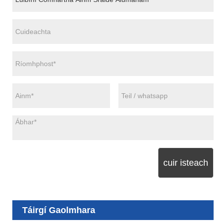
cuir isteach
Táirgí Gaolmhara