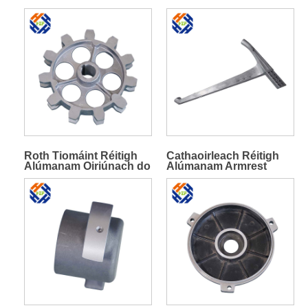
Roth Tiomáint Réitigh
Cathaoirleach Réitigh
Alúmanam Oiriúnach do
Alúmanam Armrest
Shlabhraí le Spásáil
Diosca 70 Mm