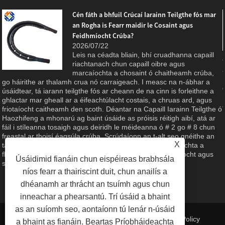
Cén fáth a bhfuil Crúcaí Iarainn Teilgthe fós mar
an Rogha is Fearr maidir le Cosaint agus
Feidhmíocht Crúba?
2026/07/22
Leis na céadta bliain, bhí cruadhanna capaill
riachtanach chun capaill oibre agus
marcaíochta a chosaint ó chaitheamh crúba,
g
go háirithe ar thalamh crua nó carraigeach. I measc na n-ábhar a
úsáidtear, tá iarann ​​​​teilgthe fós ar cheann de na cinn is forleithne a
ghlactar mar gheall ar a éifeachtúlacht costais, a chruas ard, agus
friotaíocht caitheamh den scoth. Déantar na Capaill Iarainn Teilgthe ó
Haozhifeng a mhonarú ag baint úsáide as próisis réitigh aibí, atá ar
fáil i stíleanna tosaigh agus deiridh le méideanna ó # 2 go # 8 chun
freastal ar thoisí éagsúla crúba. Scrúdaíonn an t-alt seo gnéithe an
X
táirge, buntáistí ábhartha, agus an caighdeán déantúsaíochta a
fhágann gur rogha iontaofa é do chúram eachaí, talmhaíocht agus
Úsáidimid fianáin chun eispéireas brabhsála
spóirt eachaíochta.
níos fearr a thairiscint duit, chun anailís a
dhéanamh ar thrácht an tsuímh agus chun
inneachar a phearsantú. Trí úsáid a bhaint
as an suíomh seo, aontaíonn tú lenár n-úsáid
Naisc
|
Sitemap
|
RSS
|
XML
| |
Privacy Policy
a bhaint as fianáin.
Beartas Príobháideachta