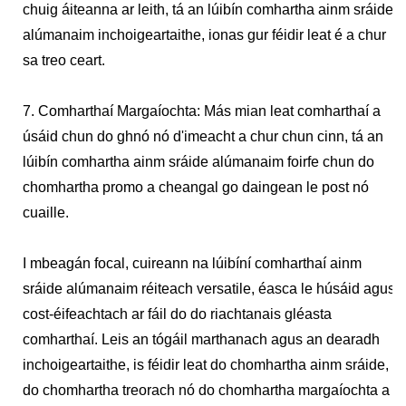
chuig áiteanna ar leith, tá an lúibín comhartha ainm sráide
alúmanaim inchoigeartaithe, ionas gur féidir leat é a chur
sa treo ceart.
7. Comharthaí Margaíochta: Más mian leat comharthaí a
úsáid chun do ghnó nó d'imeacht a chur chun cinn, tá an
lúibín comhartha ainm sráide alúmanaim foirfe chun do
chomhartha promo a cheangal go daingean le post nó
cuaille.
I mbeagán focal, cuireann na lúibíní comharthaí ainm
sráide alúmanaim réiteach versatile, éasca le húsáid agus
cost-éifeachtach ar fáil do do riachtanais gléasta
comharthaí. Leis an tógáil marthanach agus an dearadh
inchoigeartaithe, is féidir leat do chomhartha ainm sráide,
do chomhartha treorach nó do chomhartha margaíochta a