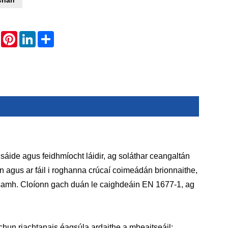
WhatsApp
Pinterest
LinkedIn
Share
áide agus feidhmíocht láidir, ag soláthar ceangaltán
 agus ar fáil i roghanna crúcaí coimeádán brionnaithe,
easamh. Cloíonn gach duán le caighdeáin EN 1677-1, ag
hun riachtanais éagsúla ardaithe a mheaitseáil: