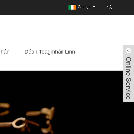
Gaeilge
chán
Déan Teagmháil Linn