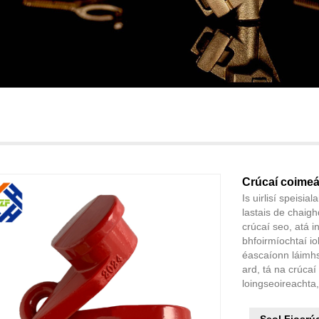
Crúcaí coime
Is uirlisí speis
lastais de chaig
crúcaí seo, atá i
bhfoirmíochtaí i
éascaíonn láimhse
ard, tá na crúcaí
loingseoireachta,
Seol Fiosrú