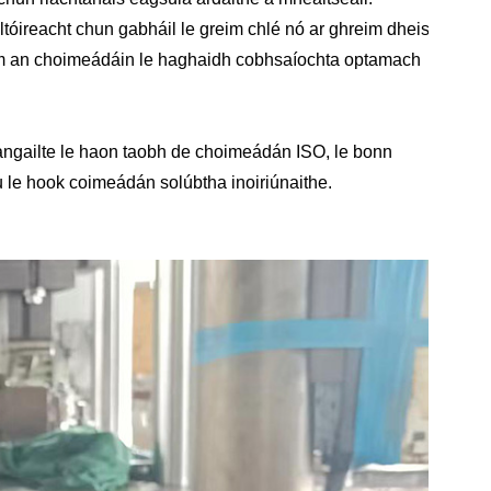
óireacht chun gabháil le greim chlé nó ar ghreim dheis
eim an choimeádáin le haghaidh cobhsaíochta optamach
ceangailte le haon taobh de choimeádán ISO, le bonn
u le hook coimeádán solúbtha inoiriúnaithe.