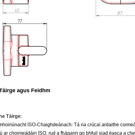
Táirge agus Feidhm
he Táirge
:
mhoiriúnacht ISO-Chaighdeánach: Tá na crúcaí ardaithe coime
iú ar choimeádáin ISO, rud a fhágann go bhfuil siad éasca a che