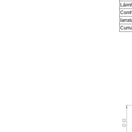
Láimh
Comh
Iarrat
Cuma