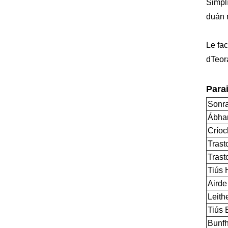
Simplí
duán m
Le fac
dTeora
Para
Sonra
Ábha
Críoc
Tras
Trast
Tiús 
Airde
Leith
Tiús 
Bunf