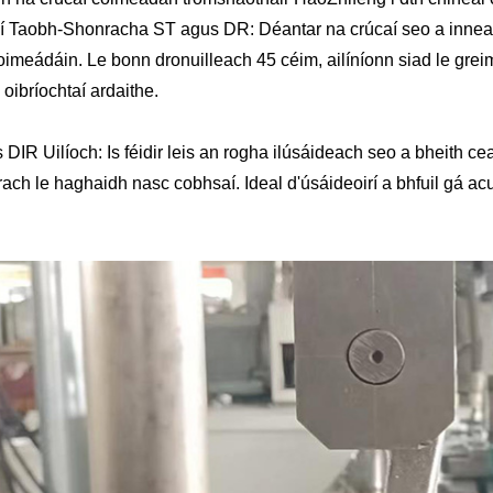
í Taobh-Shonracha ST agus DR: Déantar na crúcaí seo a innealt
oimeádáin. Le bonn dronuilleach 45 céim, ailíníonn siad le gr
n oibríochtaí ardaithe.
DIR Uilíoch: Is féidir leis an rogha ilúsáideach seo a bheith 
ach le haghaidh nasc cobhsaí. Ideal d'úsáideoirí a bhfuil gá ac