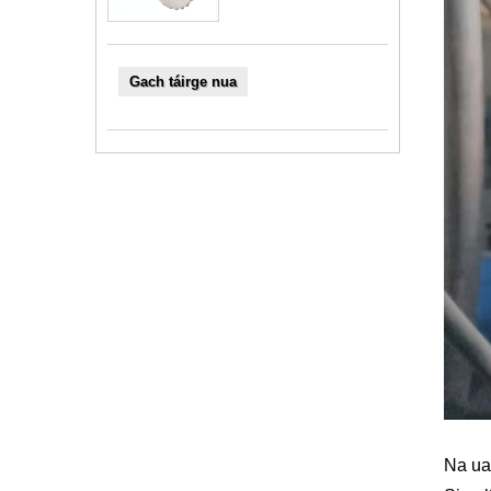
Gach táirge nua
Na ua