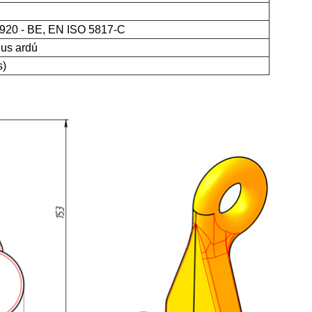
920 - BE, EN ISO 5817-C
gus ardú
s)