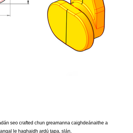
ádán seo crafted chun greamanna caighdeánaithe a
angal le haghaidh ardú tapa, slán.