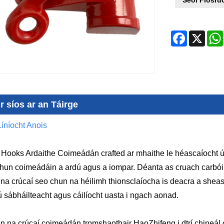
Facebook
X
r síos ar an Táirge
íníocht Anois
 Hooks Ardaithe Coimeádán crafted ar mhaithe le héascaíocht ús
chun coimeádáin a ardú agus a iompar. Déanta as cruach carbóin
r na crúcaí seo chun na héilimh thionsclaíocha is deacra a sh
ú sábháilteacht agus cáilíocht uasta i ngach aonad.
 na crúcaí coimeádán tromshaothair HaoZhifeng i dtrí chineál c