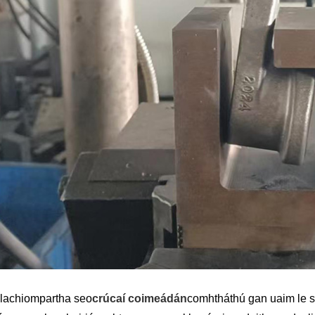
lachiompartha seo
crúcaí coimeádán
comhtháthú gan uaim le sl