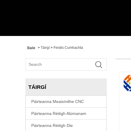
>
Táirgí
>
Feistis Cumhachta
Baile
TÁIRGÍ
Páirteanna Meaisínithe CNC
Páirteanna Réitigh Alúmanam
Páirteanna Réitigh Die