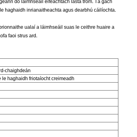
igeann do láimhseáil éifeachtach lasta trom. Tá gach
 le haghaidh inrianaitheachta agus dearbhú cáilíochta.
brionnaithe ualaí a láimhseáil suas le ceithre huaire a
fa faoi strus ard.
rd-chaighdeán
 le haghaidh friotaíocht creimeadh