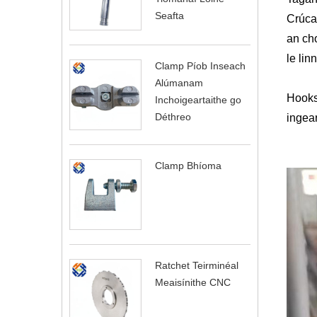
Seafta
Crúca
an ch
le lin
Clamp Píob Inseach
Alúmanam
Hooks 
Inchoigeartaithe go
Déthreo
ingear
Clamp Bhíoma
Ratchet Teirminéal
Meaisínithe CNC