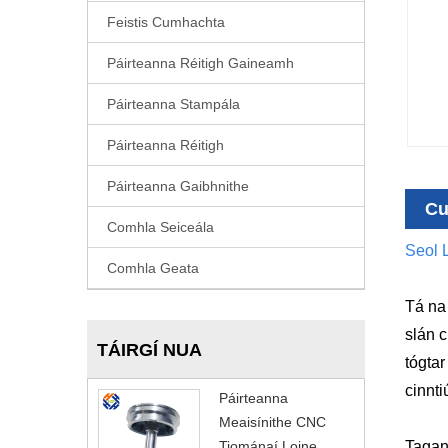
Feistis Cumhachta
Páirteanna Réitigh Gaineamh
Páirteanna Stampála
Páirteanna Réitigh
Páirteanna Gaibhnithe
Cu
Comhla Seiceála
Seol L
Comhla Geata
Tá na
slán 
TÁIRGÍ NUA
tógta
cinnti
Páirteanna
Meaisínithe CNC
Tiománaí Loine
Tagann