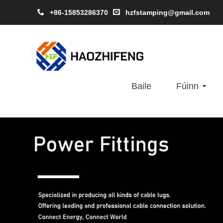
+86-15853286370
hzfstamping@gmail.com
Baile
Fúinn