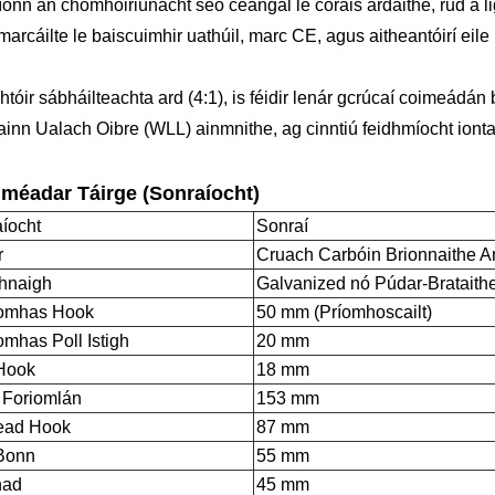
onn an chomhoiriúnacht seo ceangal le córais ardaithe, rud a l
arcáilte le baiscuimhir uathúil, marc CE, agus aitheantóirí eile
htóir sábháilteachta ard (4:1), is féidir lenár gcrúcaí coimeádán 
inn Ualach Oibre (WLL) ainmnithe, ag cinntiú feidhmíocht iontao
iméadar Táirge (Sonraíocht)
íocht
Sonraí
r
Cruach Carbóin Brionnaithe A
hnaigh
Galvanized nó Púdar-Brataithe
tomhas Hook
50 mm (Príomhoscailt)
omhas Poll Istigh
20 mm
Hook
18 mm
 Foriomlán
153 mm
ead Hook
87 mm
Bonn
55 mm
had
45 mm