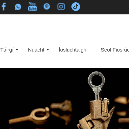
Táirgí
Nuacht
Íosluchtaigh
Seol Fiosrú