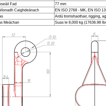
seáil Fad
77 mm
líonadh Caighdeánach
EN ISO 2768 - MK, EN ISO 13
as
Ardú tromshaothair, rigging, a
s Meáchan
Suas le 8,000 kg (17636.98 lb