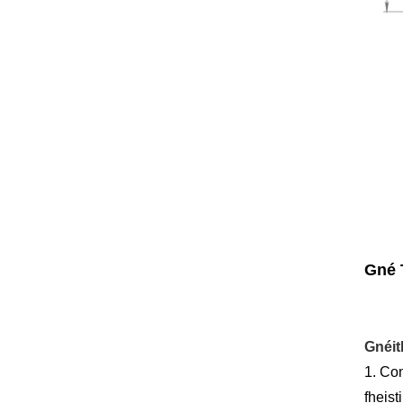
Gné 
Gnéit
1. Co
fheist