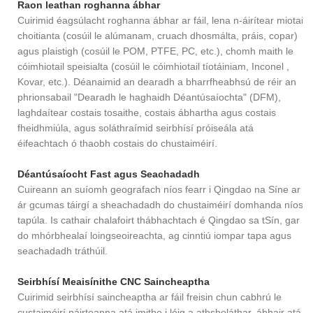
Raon leathan roghanna ábhar
Cuirimid éagsúlacht roghanna ábhar ar fáil, lena n-áirítear miotail
choitianta (cosúil le alúmanam, cruach dhosmálta, práis, copar)
agus plaistigh (cosúil le POM, PTFE, PC, etc.), chomh maith le
cóimhiotail speisialta (cosúil le cóimhiotail tíotáiniam, Inconel ,
Kovar, etc.). Déanaimid an dearadh a bharrfheabhsú de réir an
phrionsabail "Dearadh le haghaidh Déantúsaíochta" (DFM),
laghdaítear costais tosaithe, costais ábhartha agus costais
fheidhmiúla, agus soláthraímid seirbhísí próiseála atá
éifeachtach ó thaobh costais do chustaiméirí.
Déantúsaíocht Fast agus Seachadadh
Cuireann an suíomh geografach níos fearr i Qingdao na Síne ar
ár gcumas táirgí a sheachadadh do chustaiméirí domhanda níos
tapúla. Is cathair chalafoirt thábhachtach é Qingdao sa tSín, gar
do mhórbhealaí loingseoireachta, ag cinntiú iompar tapa agus
seachadadh tráthúil.
Seirbhísí Meaisínithe CNC Saincheaptha
Cuirimid seirbhísí saincheaptha ar fáil freisin chun cabhrú le
custaiméirí páirteanna atá imithe i léig a athsholáthar, ábhair atá