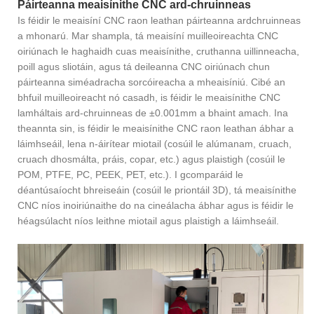
Páirteanna meaisínithe CNC ard-chruinneas
Is féidir le meaisíní CNC raon leathan páirteanna ardchruinneas
a mhonarú. Mar shampla, tá meaisíní muilleoireachta CNC
oiriúnach le haghaidh cuas meaisínithe, cruthanna uillinneacha,
poill agus sliotáin, agus tá deileanna CNC oiriúnach chun
páirteanna siméadracha sorcóireacha a mheaisíniú. Cibé an
bhfuil muilleoireacht nó casadh, is féidir le meaisínithe CNC
lamháltais ard-chruinneas de ±0.001mm a bhaint amach. Ina
theannta sin, is féidir le meaisínithe CNC raon leathan ábhar a
láimhseáil, lena n-áirítear miotail (cosúil le alúmanam, cruach,
cruach dhosmálta, práis, copar, etc.) agus plaistigh (cosúil le
POM, PTFE, PC, PEEK, PET, etc.). I gcomparáid le
déantúsaíocht bhreiseáin (cosúil le priontáil 3D), tá meaisínithe
CNC níos inoiriúnaithe do na cineálacha ábhar agus is féidir le
héagsúlacht níos leithne miotail agus plaistigh a láimhseáil.