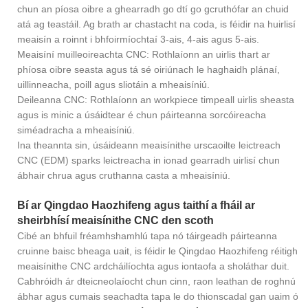
chun an píosa oibre a ghearradh go dtí go gcruthófar an chuid
atá ag teastáil. Ag brath ar chastacht na coda, is féidir na huirlisí
meaisín a roinnt i bhfoirmíochtaí 3-ais, 4-ais agus 5-ais.
Meaisíní muilleoireachta CNC: Rothlaíonn an uirlis thart ar
phíosa oibre seasta agus tá sé oiriúnach le haghaidh plánaí,
uillinneacha, poill agus sliotáin a mheaisíniú.
Deileanna CNC: Rothlaíonn an workpiece timpeall uirlis sheasta
agus is minic a úsáidtear é chun páirteanna sorcóireacha
siméadracha a mheaisíniú.
Ina theannta sin, úsáideann meaisínithe urscaoilte leictreach
CNC (EDM) sparks leictreacha in ionad gearradh uirlisí chun
ábhair chrua agus cruthanna casta a mheaisíniú.
Bí ar Qingdao Haozhifeng agus taithí a fháil ar
sheirbhísí meaisínithe CNC den scoth
Cibé an bhfuil fréamhshamhlú tapa nó táirgeadh páirteanna
cruinne baisc bheaga uait, is féidir le Qingdao Haozhifeng réitigh
meaisínithe CNC ardcháilíochta agus iontaofa a sholáthar duit.
Cabhróidh ár dteicneolaíocht chun cinn, raon leathan de roghnú
ábhar agus cumais seachadta tapa le do thionscadal gan uaim ó