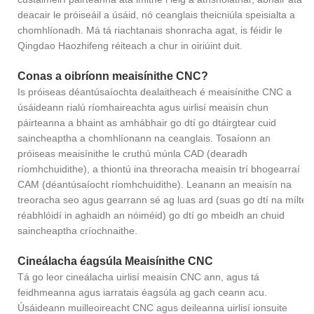
deacair le próiseáil a úsáid, nó ceanglais theicniúla speisialta a
chomhlíonadh. Má tá riachtanais shonracha agat, is féidir le
Qingdao Haozhifeng réiteach a chur in oiriúint duit.
Conas a oibríonn meaisínithe CNC?
Is próiseas déantúsaíochta dealaitheach é meaisínithe CNC a
úsáideann rialú ríomhaireachta agus uirlisí meaisín chun
páirteanna a bhaint as amhábhair go dtí go dtáirgtear cuid
saincheaptha a chomhlíonann na ceanglais. Tosaíonn an
próiseas meaisínithe le cruthú múnla CAD (dearadh
ríomhchuidithe), a thiontú ina threoracha meaisín trí bhogearraí
CAM (déantúsaíocht ríomhchuidithe). Leanann an meaisín na
treoracha seo agus gearrann sé ag luas ard (suas go dtí na mílte
réabhlóidí in aghaidh an nóiméid) go dtí go mbeidh an chuid
saincheaptha críochnaithe.
Cineálacha éagsúla Meaisínithe CNC
Tá go leor cineálacha uirlisí meaisín CNC ann, agus tá
feidhmeanna agus iarratais éagsúla ag gach ceann acu.
Úsáideann muilleoireacht CNC agus deileanna uirlisí ionsuite