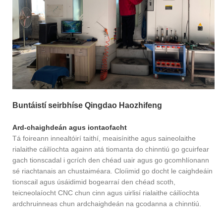
Buntáistí seirbhíse Qingdao Haozhifeng
Ard-chaighdeán agus iontaofacht
Tá foireann innealtóirí taithí, meaisínithe agus saineolaithe
rialaithe cáilíochta againn atá tiomanta do chinntiú go gcuirfear
gach tionscadal i gcrích den chéad uair agus go gcomhlíonann
sé riachtanais an chustaiméara. Cloíimid go docht le caighdeáin
tionscail agus úsáidimid bogearraí den chéad scoth,
teicneolaíocht CNC chun cinn agus uirlisí rialaithe cáilíochta
ardchruinneas chun ardchaighdeán na gcodanna a chinntiú.