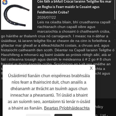
Cén fáth a bhfuil Crúcaí Iarainn Teilgthe fós mar
an Rogha is Fearr maidir le Cosaint agus
Feidhmíocht Crúba?
2026/07/22
Leis na céadta bliain, bhí cruadhanna capaill
riachtanach chun capaill oibre agus
marcaíochta a chosaint ó chaitheamh crúba,
g
go háirithe ar thalamh crua nó carraigeach. I measc na n-ábhar a
úsáidtear, tá iarann ​​​​teilgthe fós ar cheann de na cinn is forleithne a
ghlactar mar gheall ar a éifeachtúlacht costais, a chruas ard, agus
friotaíocht caitheamh den scoth. Déantar na Capaill Iarainn Teilgthe ó
Haozhifeng a mhonarú ag baint úsáide as próisis réitigh aibí, atá ar
fáil i stíleanna tosaigh agus deiridh le méideanna ó # 2 go # 8 chun
freastal ar thoisí éagsúla crúba. Scrúdaíonn an t-alt seo gnéithe an
X
táirge, buntáistí ábhartha, agus an caighdeán déantúsaíochta a
fhágann gur rogha iontaofa é do chúram eachaí, talmhaíocht agus
Úsáidimid fianáin chun eispéireas brabhsála
spóirt eachaíochta.
níos fearr a thairiscint duit, chun anailís a
dhéanamh ar thrácht an tsuímh agus chun
inneachar a phearsantú. Trí úsáid a bhaint
as an suíomh seo, aontaíonn tú lenár n-úsáid
Naisc
|
Sitemap
|
RSS
|
XML
| |
Privacy Policy
a bhaint as fianáin.
Beartas Príobháideachta
Cóipcheart © 2023 Qingdao Haozhifeng Machinery Co., Ltd -