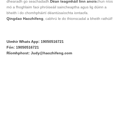
dhearadh go seachadadh.
Déan teagmháil linn anois
chun níos
mó a fhoghlaim faoi phróiseáil saincheaptha agus lig dúinn a
bheith i do chomhpháirtí déantúsaíochta iontaofa.
Qingdao Haozhifeng
, cabhrú le do thionscadal a bheith rathúil!
Uimhir Whats App: 19050516721
Fón: 19050516721
Ríomhphost: Judy@haozhifeng.com