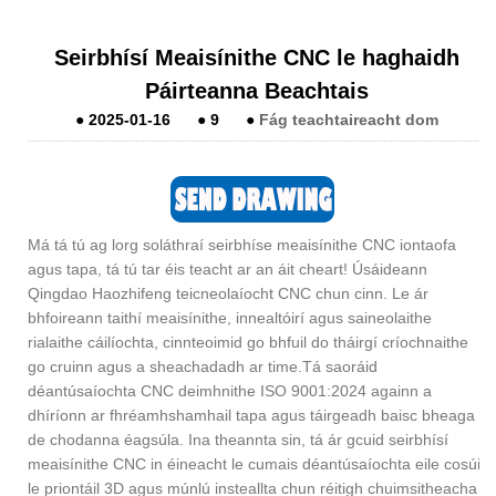
Seirbhísí Meaisínithe CNC le haghaidh
Páirteanna Beachtais
●
2025-01-16
●
9
●
Fág teachtaireacht dom
Má tá tú ag lorg soláthraí seirbhíse meaisínithe CNC iontaofa
agus tapa, tá tú tar éis teacht ar an áit cheart! Úsáideann
Qingdao Haozhifeng teicneolaíocht CNC chun cinn. Le ár
bhfoireann taithí meaisínithe, innealtóirí agus saineolaithe
rialaithe cáilíochta, cinnteoimid go bhfuil do tháirgí críochnaithe
go cruinn agus a sheachadadh ar time.Tá saoráid
déantúsaíochta CNC deimhnithe ISO 9001:2024 againn a
dhíríonn ar fhréamhshamhail tapa agus táirgeadh baisc bheaga
de chodanna éagsúla. Ina theannta sin, tá ár gcuid seirbhísí
meaisínithe CNC in éineacht le cumais déantúsaíochta eile cosúil
le priontáil 3D agus múnlú insteallta chun réitigh chuimsitheacha