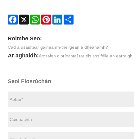
Facebook
X
WhatsApp
Pinterest
LinkedIn
Share
Roimhe Seo:
Cad a úsáidtear gaineamh-theilgean a dhéanamh?
Ar aghaidh:
Atosaigh oibríochtaí tar éis sos féile an earraigh
Seol Fiosrúchán