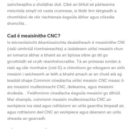
saincheaptha a sholáthar duit. Cibé an bhfuil sé páirteanna
meicniúla simplí nó casta cruinneas, is féidir linn táirgeadh a
chomhlánú de réir riachtanais éagsúla ábhar agus cóireála
dromchla. .
Cad é meaisínithe CNC?
Is teicneolaíocht déantúsaíochta dealaitheach é meaisínithe CNC
(rialú uimhriúil ríomhaireachta) a úsáideann uirlisí meaisín chun
an iomarca ábhar a bhaint as an bpíosa oibre go dtí go
gcruthóidh sé cruth réamhshocraithe. Tá an próiseas iomlán á
rialú ag clár ríomhaire (cód G) a chinntíonn go mbogann an uirlis
meaisín i seicheamh ar leith a bhaint amach ar an chuid atá ag
teastáil shape.Common cineálacha uirlisí meaisín CNC measc il-
ais meaisíní muilleoireacht CNC, deileanna, agus meaisíní
druileála. . Feidhmíonn cineálacha éagsúla meaisíní go difriúil.
Mar shampla, coinníonn meaisín muilleoireachta CNC an
workpiece ina stad agus rothlaíonn an uirlis gearrtha timpeall air,
agus rothlaíonn deil CNC an workpiece agus déanann an uirlis
sheasta an gearradh.