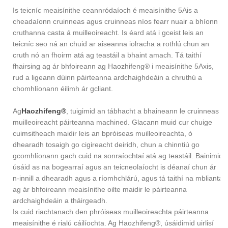
Is teicníc meaisínithe ceannródaíoch é meaisínithe 5Ais a
cheadaíonn cruinneas agus cruinneas níos fearr nuair a bhíonn
cruthanna casta á muilleoireacht. Is éard atá i gceist leis an
teicníc seo ná an chuid ar aiseanna iolracha a rothlú chun an
cruth nó an fhoirm atá ag teastáil a bhaint amach. Tá taithí
fhairsing ag ár bhfoireann ag Haozhifeng® i meaisínithe 5Axis,
rud a ligeann dúinn páirteanna ardchaighdeáin a chruthú a
chomhlíonann éilimh ár gcliant.
Ag
Haozhifeng®
, tuigimid an tábhacht a bhaineann le cruinneas i
muilleoireacht páirteanna machined. Glacann muid cur chuige
cuimsitheach maidir leis an bpróiseas muilleoireachta, ó
dhearadh tosaigh go cigireacht deiridh, chun a chinntiú go
gcomhlíonann gach cuid na sonraíochtaí atá ag teastáil. Bainimid
úsáid as na bogearraí agus an teicneolaíocht is déanaí chun ár
n-innill a dhearadh agus a ríomhchlárú, agus tá taithí na mblianta
ag ár bhfoireann meaisínithe oilte maidir le páirteanna
ardchaighdeáin a tháirgeadh.
Is cuid riachtanach den phróiseas muilleoireachta páirteanna
meaisínithe é rialú cáilíochta. Ag Haozhifeng®, úsáidimid uirlisí