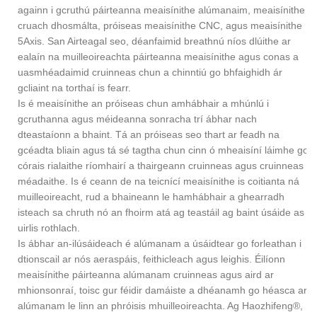
againn i gcruthú páirteanna meaisínithe alúmanaim, meaisínithe
cruach dhosmálta, próiseas meaisínithe CNC, agus meaisínithe
5Axis. San Airteagal seo, déanfaimid breathnú níos dlúithe ar
ealaín na muilleoireachta páirteanna meaisínithe agus conas a
uasmhéadaimid cruinneas chun a chinntiú go bhfaighidh ár
gcliaint na torthaí is fearr.
Is é meaisínithe an próiseas chun amhábhair a mhúnlú i
gcruthanna agus méideanna sonracha trí ábhar nach
dteastaíonn a bhaint. Tá an próiseas seo thart ar feadh na
gcéadta bliain agus tá sé tagtha chun cinn ó mheaisíní láimhe go
córais rialaithe ríomhairí a thairgeann cruinneas agus cruinneas
méadaithe. Is é ceann de na teicnící meaisínithe is coitianta ná
muilleoireacht, rud a bhaineann le hamhábhair a ghearradh
isteach sa chruth nó an fhoirm atá ag teastáil ag baint úsáide as
uirlis rothlach.
Is ábhar an-ilúsáideach é alúmanam a úsáidtear go forleathan i
dtionscail ar nós aeraspáis, feithicleach agus leighis. Éilíonn
meaisínithe páirteanna alúmanam cruinneas agus aird ar
mhionsonraí, toisc gur féidir damáiste a dhéanamh go héasca ar
alúmanam le linn an phróisis mhuilleoireachta. Ag Haozhifeng®,