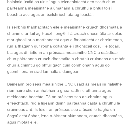
bainimid úsáid as uirlisí agus teicneolaíocht den scoth chun
páirteanna meaisínithe alúmanaim a chruthú a bhfuil toisí
beachta acu agus an bailchríoch atá ag teastáil.
Is seirbhís thábhachtach eile é meaisínithe cruach dhosmálta a
chuirimid ar fáil ag Haozhifeng®. Tá cruach dhosmálta ar eolas
mar gheall ar a marthanacht agus a fhriotaíocht ar chreimeadh,
rud a fhágann gur rogha coitianta é i dtionscail cosúil le tógáil,
bia agus dí. Éilíonn an próiseas meaisínithe CNC a úsáidtear
chun páirteanna cruach dhosmálta a chruthú cruinneas an-mhór
chun a chinntiú go bhfuil gach cuid comhionann agus go
gcomhlíonann siad lamháltais daingean.
Baineann próiseas meaisínithe CNC úsáid as meaisíní rialaithe
ríomhaire chun amhábhair a ghearradh i cruthanna agus
méideanna beachta. Tá an próiseas seo an-chruinn agus
éifeachtach, rud a ligeann dúinn páirteanna casta a chruthú le
cruinneas ard. Is féidir an próiseas seo a úsáid le haghaidh
éagsúlacht ábhar, lena n-áirítear alúmanam, cruach dhosmálta,
agus miotail eile.