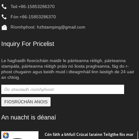
Teil:
+86-15853286370
Fón:
+86-15853286370
Ríomhphost:
hzfstamping@gmail.com
Inquiry For Pricelist
Le haghaidh fiosrúcháin maidir le páirteanna réitigh, páirteanna
stampála, páirteanna réitigh práis nó liosta praghsanna, fág do r-
phost chugainn agus beidh muid i dteagmháil linn laistigh de 24 uair
an chloig.
An nuacht is déanaí
Cén fáth a bhfuil Crúcaí Iarainn Teilgthe fós mar