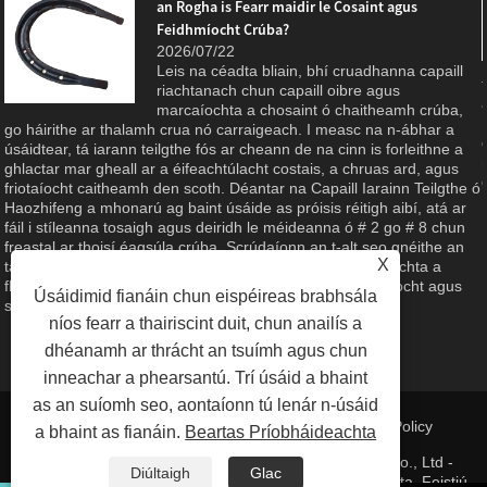
an Rogha is Fearr maidir le Cosaint agus
Feidhmíocht Crúba?
2026/07/22
Leis na céadta bliain, bhí cruadhanna capaill
riachtanach chun capaill oibre agus
marcaíochta a chosaint ó chaitheamh crúba,
g
go háirithe ar thalamh crua nó carraigeach. I measc na n-ábhar a
úsáidtear, tá iarann ​​​​teilgthe fós ar cheann de na cinn is forleithne a
ghlactar mar gheall ar a éifeachtúlacht costais, a chruas ard, agus
friotaíocht caitheamh den scoth. Déantar na Capaill Iarainn Teilgthe ó
Haozhifeng a mhonarú ag baint úsáide as próisis réitigh aibí, atá ar
fáil i stíleanna tosaigh agus deiridh le méideanna ó # 2 go # 8 chun
freastal ar thoisí éagsúla crúba. Scrúdaíonn an t-alt seo gnéithe an
X
táirge, buntáistí ábhartha, agus an caighdeán déantúsaíochta a
fhágann gur rogha iontaofa é do chúram eachaí, talmhaíocht agus
Úsáidimid fianáin chun eispéireas brabhsála
spóirt eachaíochta.
níos fearr a thairiscint duit, chun anailís a
dhéanamh ar thrácht an tsuímh agus chun
inneachar a phearsantú. Trí úsáid a bhaint
as an suíomh seo, aontaíonn tú lenár n-úsáid
Naisc
|
Sitemap
|
RSS
|
XML
| |
Privacy Policy
a bhaint as fianáin.
Beartas Príobháideachta
Cóipcheart © 2023 Qingdao Haozhifeng Machinery Co., Ltd -
Diúltaigh
Glac
Páirteanna Réitigh Alúmanam, Cuid Réitigh Infheistíochta, Feistiú