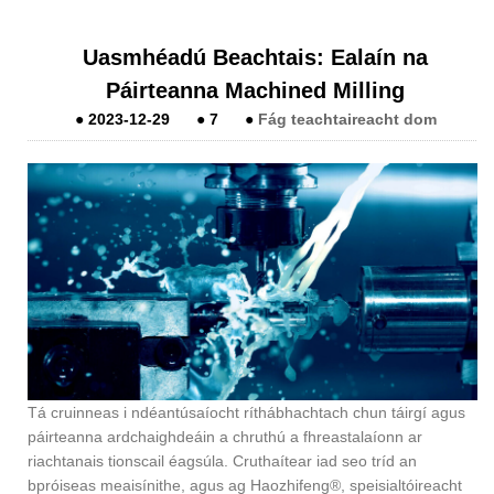
Uasmhéadú Beachtais: Ealaín na
Páirteanna Machined Milling
●
2023-12-29
●
7
●
Fág teachtaireacht dom
Tá cruinneas i ndéantúsaíocht ríthábhachtach chun táirgí agus
páirteanna ardchaighdeáin a chruthú a fhreastalaíonn ar
riachtanais tionscail éagsúla. Cruthaítear iad seo tríd an
bpróiseas meaisínithe, agus ag Haozhifeng®, speisialtóireacht