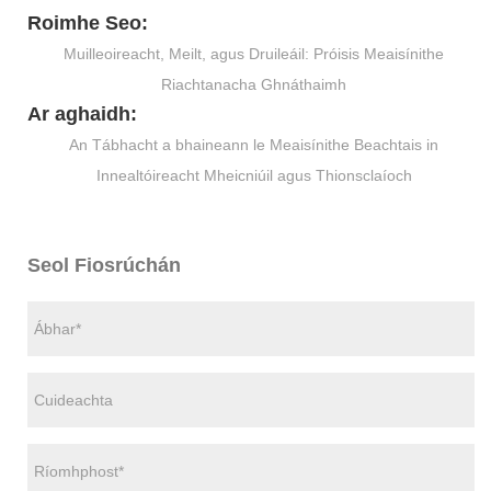
Roimhe Seo:
​Muilleoireacht, Meilt, agus Druileáil: Próisis Meaisínithe
Riachtanacha Ghnáthaimh
Ar aghaidh:
An Tábhacht a bhaineann le Meaisínithe Beachtais in
Innealtóireacht Mheicniúil agus Thionsclaíoch
Seol Fiosrúchán