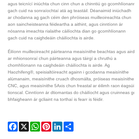
agus teicnící iniúchta chun cinn chun a chinntiú go gcomhlíonann
gach cuid na sonraíochtaí atá ag teastáil. Déanaimid iniúchadh
ar chodanna ag gach céim den phróiseas muilleoireachta chun
aon saincheisteanna féideartha a aithint, agus cinntíonn ár
nósanna imeachta rialaithe cáilíochta dian go gcomhlíonann
gach cuid na caighdeáin cháilíochta is airde.
Éilíonn muilleoireacht páirteanna meaisínithe beachtas agus aird
ar mhionsonraí chun páirteanna agus táirgí a chruthú a
chomhlíonann na caighdeáin cháilíochta is airde. Ag
Haozhifeng®, speisialtóireacht againn i gcodanna meaisínithe
alúmanaim, meaisínithe cruach dhosmálta, próiseas meaisínithe
CNC, agus meaisínithe 5Axis chun freastal ar éilimh raon éagsúil
tionscal. Cinntíonn ár dtiomantas do cháilíocht agus cruinneas go
bhfaigheann ár gcliaint na torthaí is fearr is féidir.
Facebook
X
WhatsApp
Pinterest
LinkedIn
Share