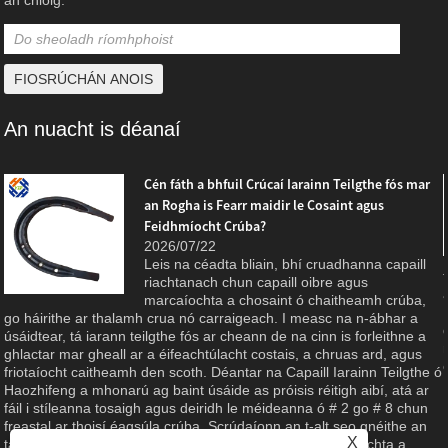
An nuacht is déanaí
Cén fáth a bhfuil Crúcaí Iarainn Teilgthe fós mar
an Rogha is Fearr maidir le Cosaint agus
Feidhmíocht Crúba?
2026/07/22
Leis na céadta bliain, bhí cruadhanna capaill
riachtanach chun capaill oibre agus
marcaíochta a chosaint ó chaitheamh crúba,
g
go háirithe ar thalamh crua nó carraigeach. I measc na n-ábhar a
úsáidtear, tá iarann ​​​​teilgthe fós ar cheann de na cinn is forleithne a
ghlactar mar gheall ar a éifeachtúlacht costais, a chruas ard, agus
friotaíocht caitheamh den scoth. Déantar na Capaill Iarainn Teilgthe ó
Haozhifeng a mhonarú ag baint úsáide as próisis réitigh aibí, atá ar
fáil i stíleanna tosaigh agus deiridh le méideanna ó # 2 go # 8 chun
freastal ar thoisí éagsúla crúba. Scrúdaíonn an t-alt seo gnéithe an
X
táirge, buntáistí ábhartha, agus an caighdeán déantúsaíochta a