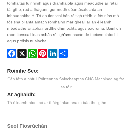
tomhaltas fuinnimh agus dramhaíola agus méaduithe ar rátaí
táirgthe, rud a fhágann gur modh déantúsaíochta an-
inbhuanaithe é. Tá an tionscal bás-réitigh réidh le fás níos mó
fós sna blianta amach romhainn mar gheall ar an éileamh
méadaithe ar ábhair ardfheidhmíochta agus éadroma. Bainfidh
raon tionscail leas as
bás réitigh's
meascán de theicneolaíocht
agus próisis nuálacha.
Facebook
X
WhatsApp
Pinterest
LinkedIn
Share
Roimhe Seo:
Cén fáth a bhfuil Páirteanna Saincheaptha CNC Machined ag fás
sa tóir
Ar aghaidh:
Tá éileamh níos mó ar tháirgí alúmanaim bás-theilgthe
Seol Fiosrúchán