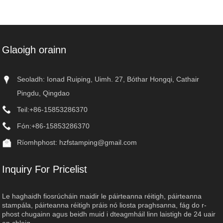
Glaoigh orainn
Seoladh: Ionad Ruiping, Uimh. 27, Bóthar Hongqi, Cathair
Pingdu, Qingdao
Teil:
+86-15853286370
Fón:
+86-15853286370
Ríomhphost:
hzfstamping@gmail.com
Inquiry For Pricelist
Le haghaidh fiosrúcháin maidir le páirteanna réitigh, páirteanna
stampála, páirteanna réitigh práis nó liosta praghsanna, fág do r-
phost chugainn agus beidh muid i dteagmháil linn laistigh de 24 uair
an chloig.