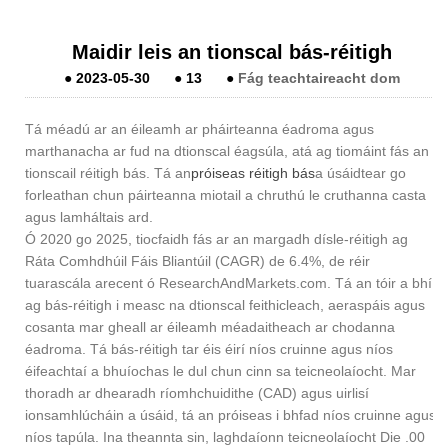
Maidir leis an tionscal bás-réitigh
●
2023-05-30
●
13
●
Fág teachtaireacht dom
Tá méadú ar an éileamh ar pháirteanna éadroma agus
marthanacha ar fud na dtionscal éagsúla, atá ag tiomáint fás an
tionscail réitigh bás. Tá an
próiseas réitigh bás
a úsáidtear go
forleathan chun páirteanna miotail a chruthú le cruthanna casta
agus lamháltais ard.
Ó 2020 go 2025, tiocfaidh fás ar an margadh dísle-réitigh ag
Ráta Comhdhúil Fáis Bliantúil (CAGR) de 6.4%, de réir
tuarascála arecent ó ResearchAndMarkets.com. Tá an tóir a bhí
ag bás-réitigh i measc na dtionscal feithicleach, aeraspáis agus
cosanta mar gheall ar éileamh méadaitheach ar chodanna
éadroma. Tá bás-réitigh tar éis éirí níos cruinne agus níos
éifeachtaí a bhuíochas le dul chun cinn sa teicneolaíocht. Mar
thoradh ar dhearadh ríomhchuidithe (CAD) agus uirlisí
ionsamhlúcháin a úsáid, tá an próiseas i bhfad níos cruinne agus
níos tapúla. Ina theannta sin, laghdaíonn teicneolaíocht Die .00