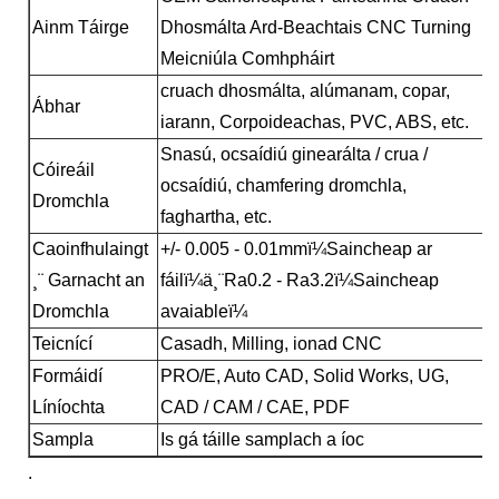
Ainm Táirge
Dhosmálta Ard-Beachtais CNC Turning
Meicniúla Comhpháirt
cruach dhosmálta, alúmanam, copar,
Ábhar
iarann, Corpoideachas, PVC, ABS, etc.
Snasú, ocsaídiú ginearálta / crua /
Cóireáil
ocsaídiú, chamfering dromchla,
Dromchla
faghartha, etc.
Caoinfhulaingt
+/- 0.005 - 0.01mmï¼Saincheap ar
¸¨ Garnacht an
fáilï¼ä¸¨Ra0.2 - Ra3.2ï¼Saincheap
Dromchla
avaiableï¼
Teicnící
Casadh, Milling, ionad CNC
Formáidí
PRO/E, Auto CAD, Solid Works, UG,
Líníochta
CAD / CAM / CAE, PDF
Sampla
Is gá táille samplach a íoc
.