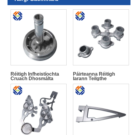
Réitigh Infheistíochta
Páirteanna Réitigh
Cruach Dhosmálta
Iarann ​​​​Teilgthe
Alúmanam Réitigh Die
Alúmanam Ard-
Alloy
Beachtais