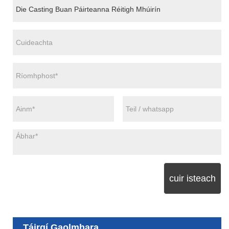
cuir isteach
Táirgí Gaolmhara