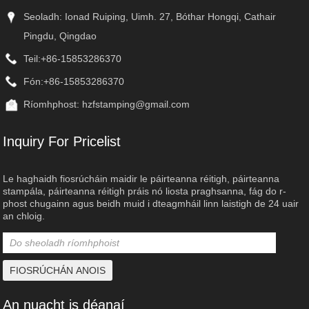
Seoladh: Ionad Ruiping, Uimh. 27, Bóthar Hongqi, Cathair
Pingdu, Qingdao
Teil:
+86-15853286370
Fón:
+86-15853286370
Ríomhphost:
hzfstamping@gmail.com
Inquiry For Pricelist
Le haghaidh fiosrúcháin maidir le páirteanna réitigh, páirteanna
stampála, páirteanna réitigh práis nó liosta praghsanna, fág do r-
phost chugainn agus beidh muid i dteagmháil linn laistigh de 24 uair
an chloig.
An nuacht is déanaí