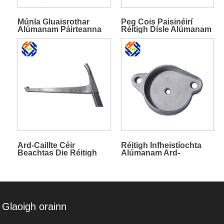
Múnla Gluaisrothar
Peg Cois Paisinéirí
Alúmanam Páirteanna
Réitigh Dísle Alúmanam
Die Cast
Ard-Caillte Céir
Réitigh Infheistíochta
Beachtas Die Réitigh
Alúmanam Ard-
Páirteanna Réitigh
Beachtais
Cruach Dhosmálta
Glaoigh orainn