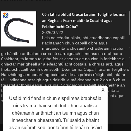
Cén fáth a bhfuil Crúcaí Iarainn Teilgthe fós mar
an Rogha is Fearr maidir le Cosaint agus
Feidhmíocht Crúba?
2026/07/22
Leis na céadta bliain, bhí cruadhanna capaill
riachtanach chun capaill oibre agus
marcaíochta a chosaint ó chaitheamh crúba,
g
go háirithe ar thalamh crua nó carraigeach. I measc na n-ábhar a
úsáidtear, tá iarann ​​​​teilgthe fós ar cheann de na cinn is forleithne a
ghlactar mar gheall ar a éifeachtúlacht costais, a chruas ard, agus
friotaíocht caitheamh den scoth. Déantar na Capaill Iarainn Teilgthe ó
Haozhifeng a mhonarú ag baint úsáide as próisis réitigh aibí, atá ar
fáil i stíleanna tosaigh agus deiridh le méideanna ó # 2 go # 8 chun
freastal ar thoisí éagsúla crúba. Scrúdaíonn an t-alt seo gnéithe an
X
táirge, buntáistí ábhartha, agus an caighdeán déantúsaíochta a
fhágann gur rogha iontaofa é do chúram eachaí, talmhaíocht agus
Úsáidimid fianáin chun eispéireas brabhsála
spóirt eachaíochta.
níos fearr a thairiscint duit, chun anailís a
dhéanamh ar thrácht an tsuímh agus chun
inneachar a phearsantú. Trí úsáid a bhaint
as an suíomh seo, aontaíonn tú lenár n-úsáid