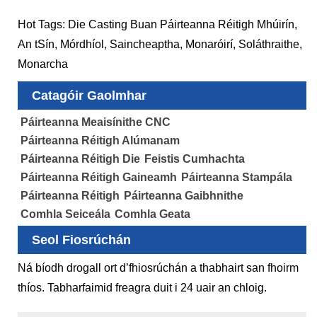
Hot Tags: Die Casting Buan Páirteanna Réitigh Mhúirín,
An tSín, Mórdhíol, Saincheaptha, Monaróirí, Soláthraithe,
Monarcha
Catagóir Gaolmhar
Páirteanna Meaisínithe CNC
Páirteanna Réitigh Alúmanam
Páirteanna Réitigh Die
Feistis Cumhachta
Páirteanna Réitigh Gaineamh
Páirteanna Stampála
Páirteanna Réitigh
Páirteanna Gaibhnithe
Comhla Seiceála
Comhla Geata
Seol Fiosrúchán
Ná bíodh drogall ort d’fhiosrúchán a thabhairt san fhoirm
thíos. Tabharfaimid freagra duit i 24 uair an chloig.