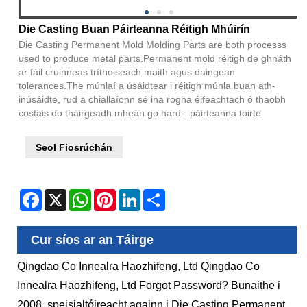
Die Casting Buan Páirteanna Réitigh Mhúirín
Die Casting Permanent Mold Molding Parts are both processs
used to produce metal parts.Permanent mold réitigh de ghnáth
ar fáil cruinneas tríthoiseach maith agus daingean
tolerances.The múnlaí a úsáidtear i réitigh múnla buan ath-
inúsáidte, rud a chiallaíonn sé ina rogha éifeachtach ó thaobh
costais do tháirgeadh mheán go hard-. páirteanna toirte.
Seol Fiosrúchán
Facebook
X
WhatsApp
Pinterest
LinkedIn
Share
Cur síos ar an Táirge
Qingdao Co Innealra Haozhifeng, Ltd Qingdao Co
Innealra Haozhifeng, Ltd Forgot Password? Bunaithe i
2008, speisialtóireacht againn i Die Casting Permanent