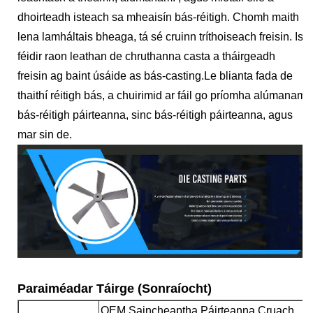
dhoirteadh isteach sa mheaisín bás-réitigh. Chomh maith
lena lamháltais bheaga, tá sé cruinn tríthoiseach freisin. Is
féidir raon leathan de chruthanna casta a tháirgeadh
freisin ag baint úsáide as bás-casting.Le blianta fada de
thaithí réitigh bás, a chuirimid ar fáil go príomha alúmanam
bás-réitigh páirteanna, sinc bás-réitigh páirteanna, agus
mar sin de.
Paraiméadar Táirge (Sonraíocht)
OEM Saincheaptha Páirteanna Cruach