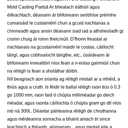
Mold Casting Partsã Ar bhealach tráthúil agus
éifeachtach, déanann ár bhfoireann seirbhíse préimhe
cumarsáid le custaiméirí chun a gcuid riachtanas a
chinneadh agus ansin déanann siad iad a athsheoladh go
cruinn chuig ár roinn theicniúil. D'fhonn freastal ar
riachtanais na gcustaiméirí maidir le costas, cáilíocht
táirgí, agus cobhsaíocht táirgthe, etc., úsáideann ár
bhfoireann innealtóirí níos fearr a n-eolas gairmiúil chun
na réitigh is fearr a sholáthar dóibh.
Níl beagnach aon srianta ag réitigh miotail ar a mhéid, a
thiús agus a cruth. Is féidir le ballaí réitigh raon tiús ó 0.3
go 1000 mm, raon faid ó chúpla milliméadar go deich
méadar, agus raonta cáilíochta ó chúpla gram go dtí níos
mó ná 300t.. Déantar páirteanna réitigh de chruthanna
agus méideanna sonracha a bhaint amach trí since
leachtach a théamh, alúmanam. , agus miotail eile a